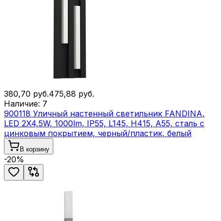
380,70
руб.
475,88
руб.
Наличие:
7
900118 Уличный настенный светильник FANDINA,
LED 2X4,5W, 1000lm, IP55, L145, H415, A55, сталь с
цинковым покрытием, черный/пластик, белый
В корзину
-
20
%