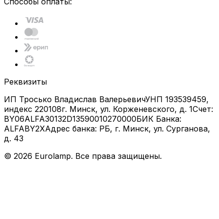
Способы оплаты:
Реквизиты
ИП Тросько Владислав Валерьевич
УНП 193539459,
индекс 220108
г. Минск, ул. Корженевского, д. 1
Счет:
BY06ALFA30132D13590010270000
БИК Банка:
ALFABY2X
Адрес банка: РБ, г. Минск, ул. Сурганова,
д. 43
©
2026
Eurolamp. Все права защищены.