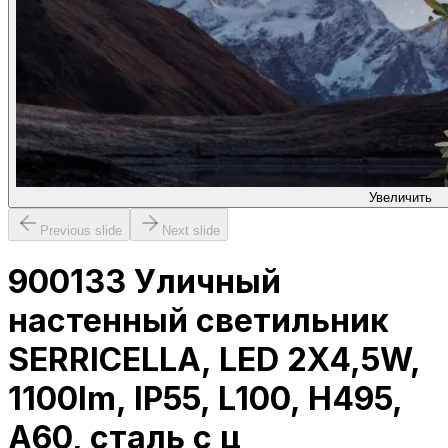
Увеличить
Previous slide
Next slide
900133 Уличный
настенный светильник
SERRICELLA, LED 2X4,5W,
1100lm, IP55, L100, H495,
A60, сталь с ц