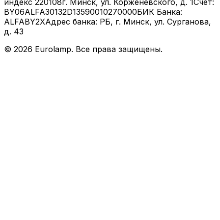
индекс 220108
г. Минск, ул. Корженевского, д. 1
Счет:
BY06ALFA30132D13590010270000
БИК Банка:
ALFABY2X
Адрес банка: РБ, г. Минск, ул. Сурганова,
д. 43
©
2026
Eurolamp. Все права защищены.