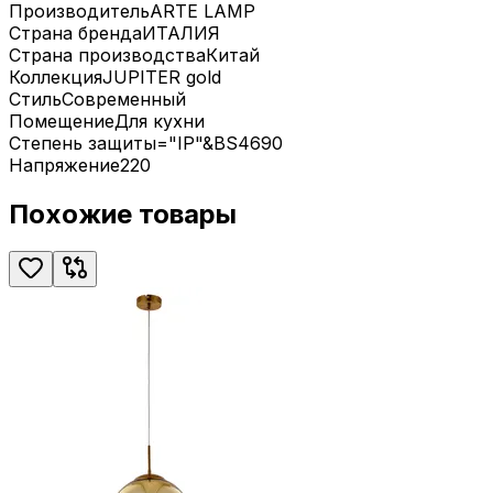
Производитель
ARTE LAMP
Страна бренда
ИТАЛИЯ
Страна производства
Китай
Коллекция
JUPITER gold
Стиль
Современный
Помещение
Для кухни
Степень защиты
="IP"&BS4690
Напряжение
220
Похожие товары