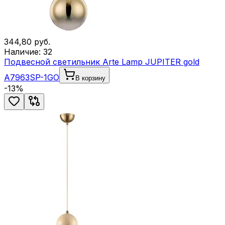
344,80
руб.
Наличие:
32
Подвесной светильник Arte Lamp JUPITER gold
A7963SP-1GO
В корзину
-
13
%