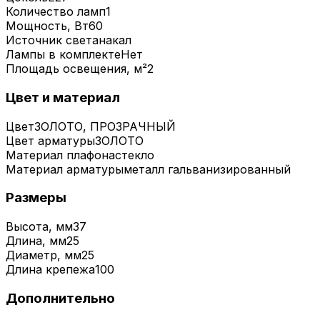
Количество ламп
1
Мощность, Вт
60
Источник света
накал
Лампы в комплекте
Нет
Площадь освещения, м²
2
Цвет и материал
Цвет
ЗОЛОТО, ПРОЗРАЧНЫЙ
Цвет арматуры
ЗОЛОТО
Материал плафона
стекло
Материал арматуры
металл гальванизированный
Размеры
Высота, мм
37
Длина, мм
25
Диаметр, мм
25
Длина крепежа
100
Дополнительно