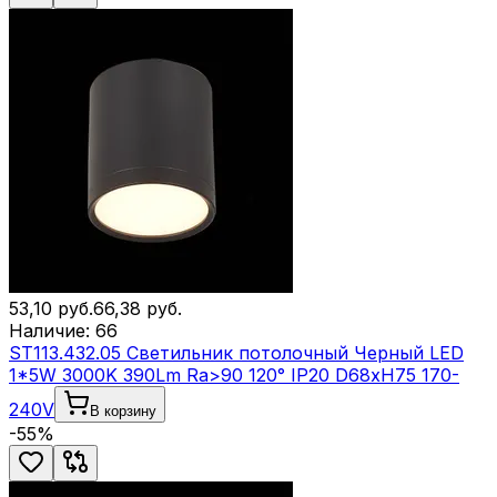
53,10
руб.
66,38
руб.
Наличие:
66
ST113.432.05 Светильник потолочный Черный LED
1*5W 3000K 390Lm Ra>90 120° IP20 D68xH75 170-
240V
В корзину
-
55
%