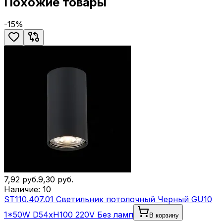
Похожие товары
-
15
%
7,92
руб.
9,30
руб.
Наличие:
10
ST110.407.01 Светильник потолочный Черный GU10
1*50W D54xH100 220V Без ламп
В корзину