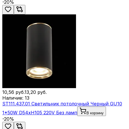
-
20
%
10,56
руб.
13,20
руб.
Наличие:
13
ST111.437.01 Светильник потолочный Черный GU10
1*50W D54xH105 220V Без ламп
В корзину
-
20
%