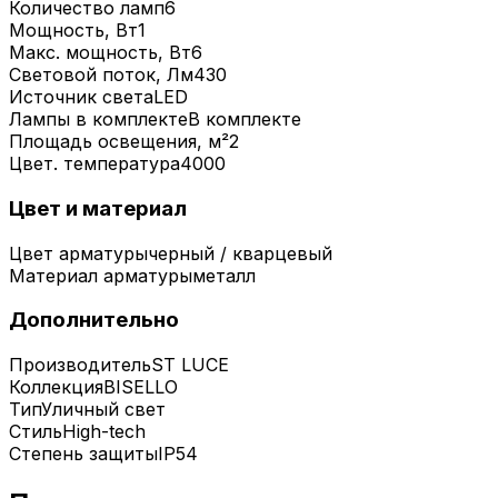
Количество ламп
6
Мощность, Вт
1
Макс. мощность, Вт
6
Световой поток, Лм
430
Источник света
LED
Лампы в комплекте
В комплекте
Площадь освещения, м²
2
Цвет. температура
4000
Цвет и материал
Цвет арматуры
черный / кварцевый
Материал арматуры
металл
Дополнительно
Производитель
ST LUCE
Коллекция
BISELLO
Тип
Уличный свет
Стиль
High-tech
Степень защиты
IP54