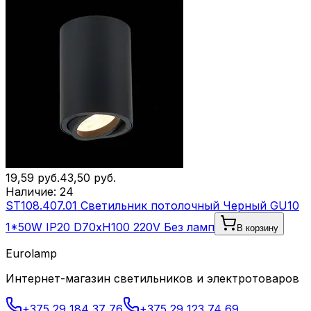
19,59
руб.
43,50
руб.
Наличие:
24
ST108.407.01 Светильник потолочный Черный GU10
1*50W IP20 D70xH100 220V Без ламп
В корзину
Eurolamp
Интернет-магазин светильников и электротоваров
+375 29 184 37 76
+375 29 123 74 69