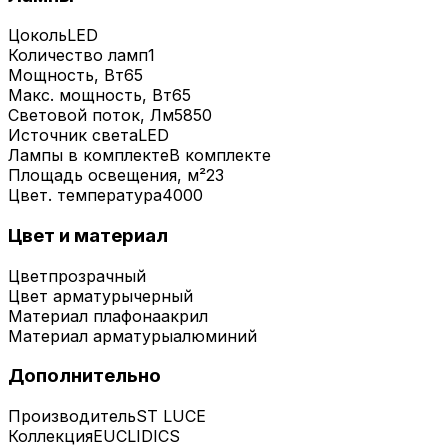
Цоколь
LED
Количество ламп
1
Мощность, Вт
65
Макс. мощность, Вт
65
Световой поток, Лм
5850
Источник света
LED
Лампы в комплекте
В комплекте
Площадь освещения, м²
23
Цвет. температура
4000
Цвет и материал
Цвет
прозрачный
Цвет арматуры
черный
Материал плафона
акрил
Материал арматуры
алюминий
Дополнительно
Производитель
ST LUCE
Коллекция
EUCLIDICS