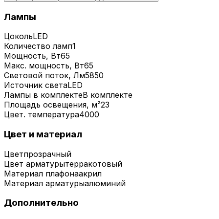
Лампы
Цоколь
LED
Количество ламп
1
Мощность, Вт
65
Макс. мощность, Вт
65
Световой поток, Лм
5850
Источник света
LED
Лампы в комплекте
В комплекте
Площадь освещения, м²
23
Цвет. температура
4000
Цвет и материал
Цвет
прозрачный
Цвет арматуры
терракотовый
Материал плафона
акрил
Материал арматуры
алюминий
Дополнительно