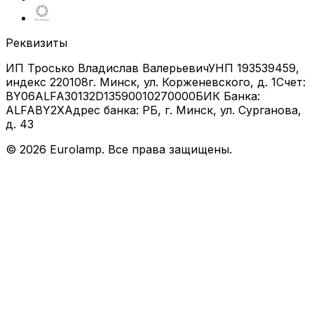
Реквизиты
ИП Тросько Владислав Валерьевич
УНП 193539459,
индекс 220108
г. Минск, ул. Корженевского, д. 1
Счет:
BY06ALFA30132D13590010270000
БИК Банка:
ALFABY2X
Адрес банка: РБ, г. Минск, ул. Сурганова,
д. 43
©
2026
Eurolamp. Все права защищены.