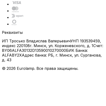
Реквизиты
ИП Тросько Владислав Валерьевич
УНП 193539459,
индекс 220108
г. Минск, ул. Корженевского, д. 1
Счет:
BY06ALFA30132D13590010270000
БИК Банка:
ALFABY2X
Адрес банка: РБ, г. Минск, ул. Сурганова,
д. 43
©
2026
Eurolamp. Все права защищены.