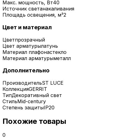
Макс. мощность, Вт
40
Источник света
накаливания
Площадь освещения, м²
2
Цвет и материал
Цвет
прозрачный
Цвет арматуры
латунь
Материал плафона
стекло
Материал арматуры
металл
Дополнительно
Производитель
ST LUCE
Коллекция
GERRIT
Тип
Декоративный свет
Стиль
Mid-century
Степень защиты
IP20
Похожие товары
0