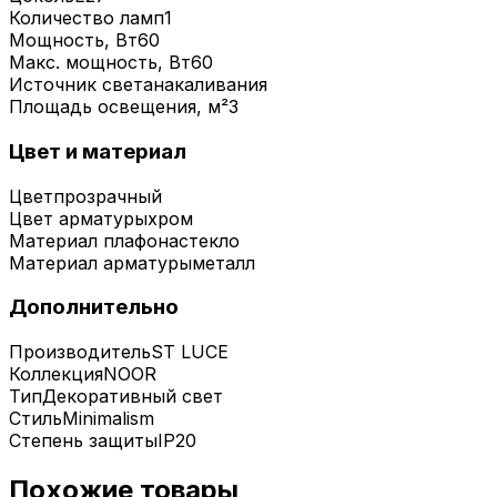
Количество ламп
1
Мощность, Вт
60
Макс. мощность, Вт
60
Источник света
накаливания
Площадь освещения, м²
3
Цвет и материал
Цвет
прозрачный
Цвет арматуры
хром
Материал плафона
стекло
Материал арматуры
металл
Дополнительно
Производитель
ST LUCE
Коллекция
NOOR
Тип
Декоративный свет
Стиль
Minimalism
Степень защиты
IP20
Похожие товары