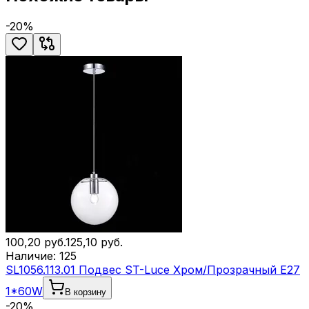
-
20
%
100,20
руб.
125,10
руб.
Наличие:
125
SL1056.113.01 Подвес ST-Luce Хром/Прозрачный E27
1*60W
В корзину
-
20
%