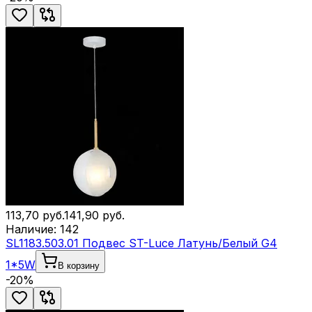
113,70
руб.
141,90
руб.
Наличие:
142
SL1183.503.01 Подвес ST-Luce Латунь/Белый G4
1*5W
В корзину
-
20
%