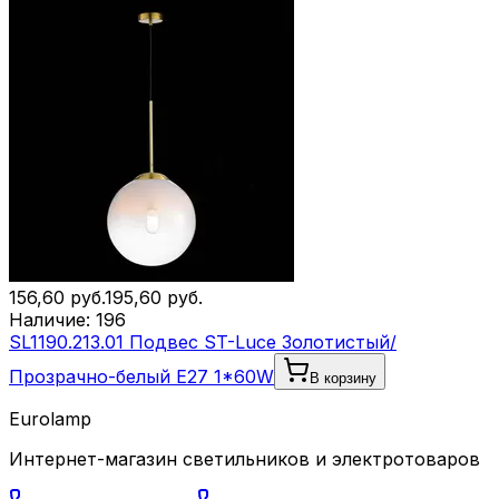
156,60
руб.
195,60
руб.
Наличие:
196
SL1190.213.01 Подвес ST-Luce Золотистый/
Прозрачно-белый E27 1*60W
В корзину
Eurolamp
Интернет-магазин светильников и электротоваров