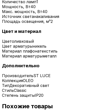
Количество ламп
1
Мощность, Вт
40
Макс. мощность, Вт
40
Источник света
накаливания
Площадь освещения, м²
2
Цвет и материал
Цвет
оливковый
Цвет арматуры
никель
Материал плафона
текстиль
Материал арматуры
металл
Дополнительно
Производитель
ST LUCE
Коллекция
OLEO
Тип
Декоративный свет
Стиль
Classic
Степень защиты
IP20
Похожие товары