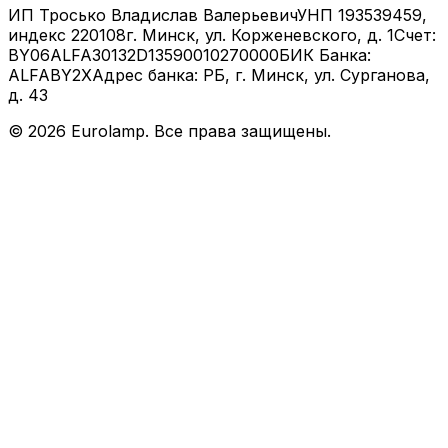
ИП Тросько Владислав Валерьевич
УНП 193539459,
индекс 220108
г. Минск, ул. Корженевского, д. 1
Счет:
BY06ALFA30132D13590010270000
БИК Банка:
ALFABY2X
Адрес банка: РБ, г. Минск, ул. Сурганова,
д. 43
©
2026
Eurolamp. Все права защищены.