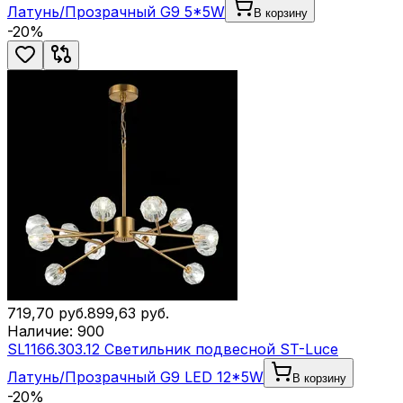
Латунь/Прозрачный G9 5*5W
В корзину
-
20
%
719,70
руб.
899,63
руб.
Наличие:
900
SL1166.303.12 Светильник подвесной ST-Luce
Латунь/Прозрачный G9 LED 12*5W
В корзину
-
20
%