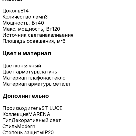
Цоколь
E14
Количество ламп
3
Мощность, Вт
40
Макс. мощность, Вт
120
Источник света
накаливания
Площадь освещения, м²
6
Цвет и материал
Цвет
коньячный
Цвет арматуры
латунь
Материал плафона
стекло
Материал арматуры
металл
Дополнительно
Производитель
ST LUCE
Коллекция
MARENA
Тип
Декоративный свет
Стиль
Modern
Степень защиты
IP20