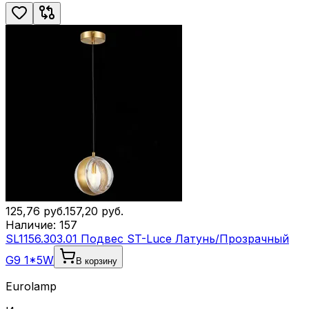
125,76
руб.
157,20
руб.
Наличие:
157
SL1156.303.01 Подвес ST-Luce Латунь/Прозрачный
G9 1*5W
В корзину
Eurolamp