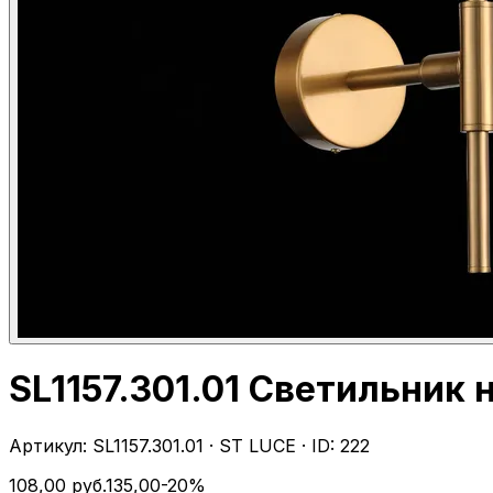
SL1157.301.01 Светильник
Артикул:
SL1157.301.01
·
ST LUCE
· ID:
222
108,00
руб.
135,00
-
20
%