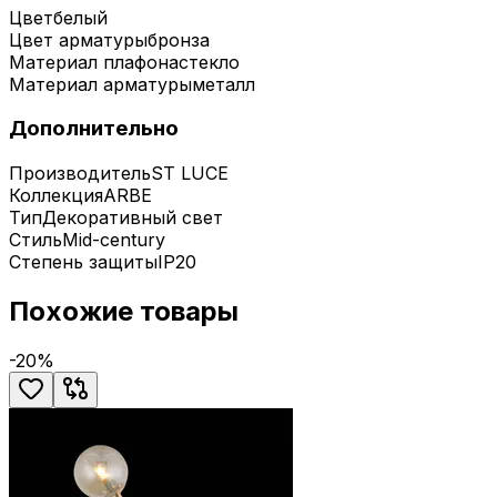
Цвет
белый
Цвет арматуры
бронза
Материал плафона
стекло
Материал арматуры
металл
Дополнительно
Производитель
ST LUCE
Коллекция
ARBE
Тип
Декоративный свет
Стиль
Mid-century
Степень защиты
IP20
Похожие товары
-
20
%