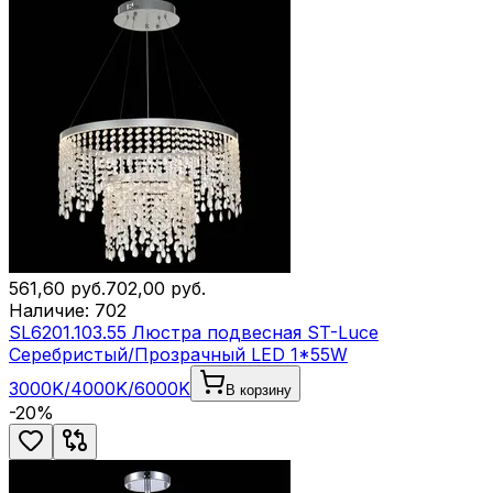
561,60
руб.
702,00
руб.
Наличие:
702
SL6201.103.55 Люстра подвесная ST-Luce
Серебристый/Прозрачный LED 1*55W
3000K/4000K/6000K
В корзину
-
20
%