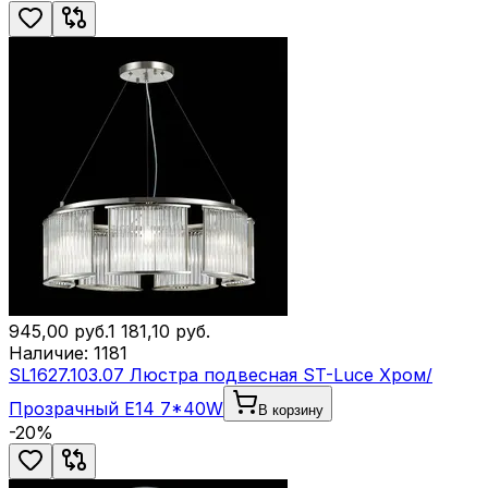
945,00
руб.
1 181,10
руб.
Наличие:
1181
SL1627.103.07 Люстра подвесная ST-Luce Хром/
Прозрачный E14 7*40W
В корзину
-
20
%