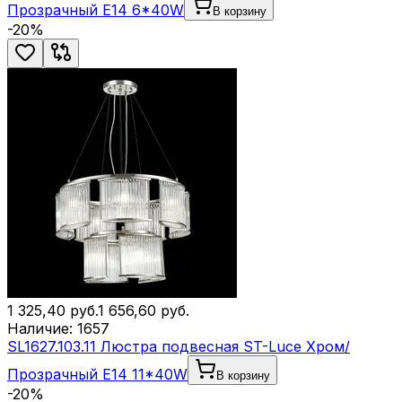
Прозрачный E14 6*40W
В корзину
-
20
%
1 325,40
руб.
1 656,60
руб.
Наличие:
1657
SL1627.103.11 Люстра подвесная ST-Luce Хром/
Прозрачный E14 11*40W
В корзину
-
20
%