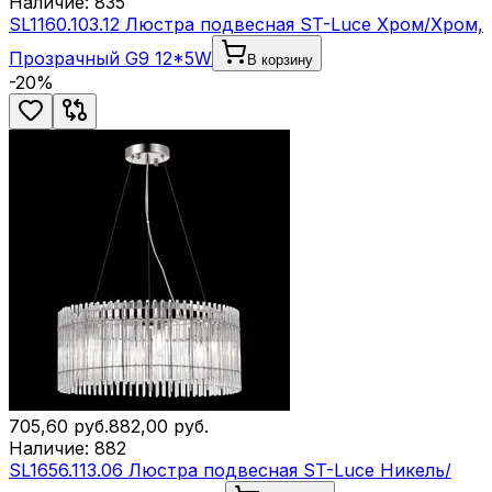
Наличие:
835
SL1160.103.12 Люстра подвесная ST-Luce Хром/Хром,
Прозрачный G9 12*5W
В корзину
-
20
%
705,60
руб.
882,00
руб.
Наличие:
882
SL1656.113.06 Люстра подвесная ST-Luce Никель/