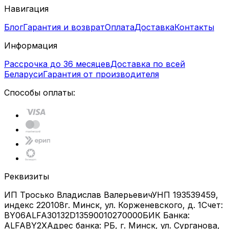
Навигация
Блог
Гарантия и возврат
Оплата
Доставка
Контакты
Информация
Рассрочка до 36 месяцев
Доставка по всей
Беларуси
Гарантия от производителя
Способы оплаты:
Реквизиты
ИП Тросько Владислав Валерьевич
УНП 193539459,
индекс 220108
г. Минск, ул. Корженевского, д. 1
Счет:
BY06ALFA30132D13590010270000
БИК Банка:
ALFABY2X
Адрес банка: РБ, г. Минск, ул. Сурганова,