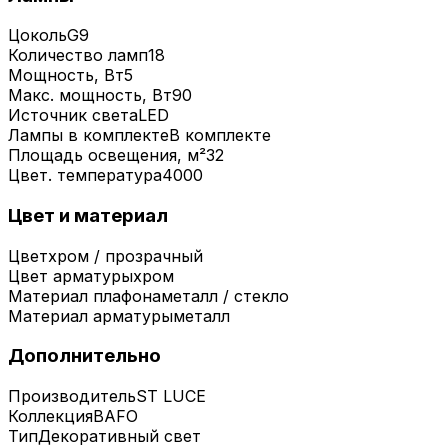
Цоколь
G9
Количество ламп
18
Мощность, Вт
5
Макс. мощность, Вт
90
Источник света
LED
Лампы в комплекте
В комплекте
Площадь освещения, м²
32
Цвет. температура
4000
Цвет и материал
Цвет
хром / прозрачный
Цвет арматуры
хром
Материал плафона
металл / стекло
Материал арматуры
металл
Дополнительно
Производитель
ST LUCE
Коллекция
BAFO
Тип
Декоративный свет