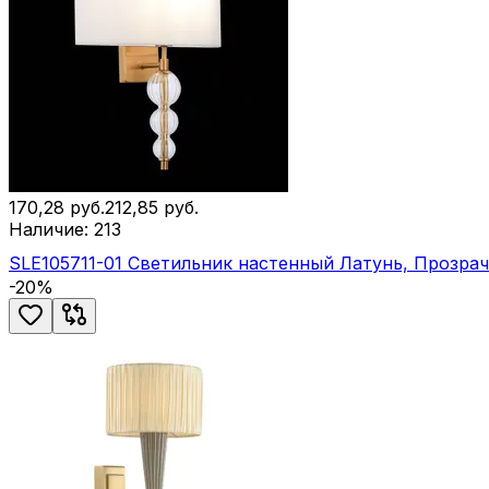
170,28
руб.
212,85
руб.
Наличие:
213
SLE105711-01 Светильник настенный Латунь, Прозра
-
20
%