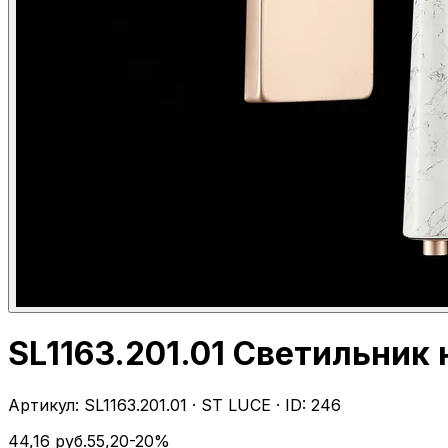
SL1163.201.01 Светильник
Артикул:
SL1163.201.01
·
ST LUCE
· ID:
246
44,16
руб.
55,20
-
20
%