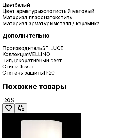
Цвет
белый
Цвет арматуры
золотистый матовый
Материал плафона
текстиль
Материал арматуры
металл / керамика
Дополнительно
Производитель
ST LUCE
Коллекция
VELLINO
Тип
Декоративный свет
Стиль
Classic
Степень защиты
IP20
Похожие товары
-
20
%