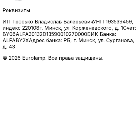
Реквизиты
ИП Тросько Владислав Валерьевич
УНП 193539459,
индекс 220108
г. Минск, ул. Корженевского, д. 1
Счет:
BY06ALFA30132D13590010270000
БИК Банка:
ALFABY2X
Адрес банка: РБ, г. Минск, ул. Сурганова,
д. 43
©
2026
Eurolamp. Все права защищены.