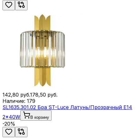
142,80
руб.
178,50
руб.
Наличие:
179
SL1635.301.02 Бра ST-Luce Латунь/Прозрачный E14
2*40W
В корзину
-
20
%