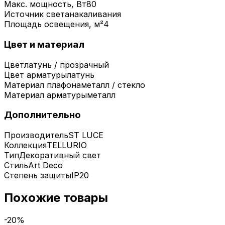
Макс. мощность, Вт
80
Источник света
накаливания
Площадь освещения, м²
4
Цвет и материал
Цвет
латунь / прозрачный
Цвет арматуры
латунь
Материал плафона
металл / стекло
Материал арматуры
металл
Дополнительно
Производитель
ST LUCE
Коллекция
TELLURIO
Тип
Декоративный свет
Стиль
Art Deco
Степень защиты
IP20
Похожие товары
-
20
%