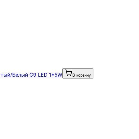
стый/Белый G9 LED 1*5W
В корзину