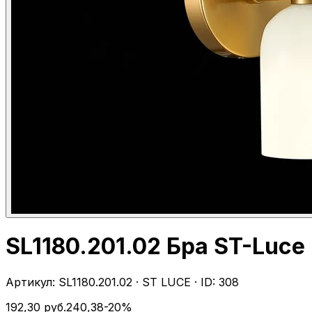
SL1180.201.02 Бра ST-Luc
Артикул:
SL1180.201.02
·
ST LUCE
· ID:
308
192,30
руб.
240,38
-
20
%