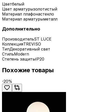
Цвет
белый
Цвет арматуры
золотистый
Материал плафона
стекло
Материал арматуры
металл
Дополнительно
Производитель
ST LUCE
Коллекция
TREVISO
Тип
Декоративный свет
Стиль
Modern
Степень защиты
IP20
Похожие товары
-
20
%