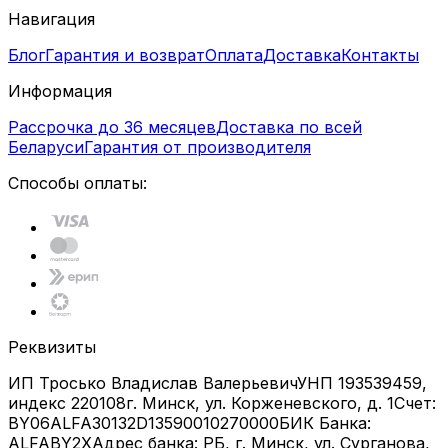
Навигация
Блог
Гарантия и возврат
Оплата
Доставка
Контакты
Информация
Рассрочка до 36 месяцев
Доставка по всей
Беларуси
Гарантия от производителя
Способы оплаты:
Реквизиты
ИП Тросько Владислав Валерьевич
УНП 193539459,
индекс 220108
г. Минск, ул. Корженевского, д. 1
Счет:
BY06ALFA30132D13590010270000
БИК Банка:
ALFABY2X
Адрес банка: РБ, г. Минск, ул. Сурганова,