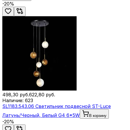
-
20
%
498,30
руб.
622,80
руб.
Наличие:
623
SL1183.543.06 Светильник подвесной ST-Luce
Латунь/Черный, Белый G4 6*5W
В корзину
-
20
%