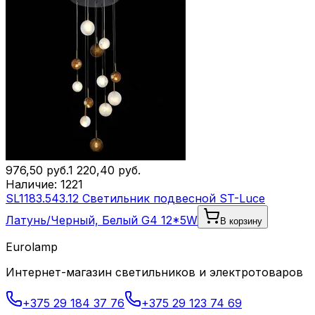
976,50
руб.
1 220,40
руб.
Наличие:
1221
SL1183.543.12 Светильник подвесной ST-Luce
Латунь/Черный, Белый G4 12*5W
В корзину
Eurolamp
Интернет-магазин светильников и электротоваров
+375 29 184 37 76
+375 29 123 74 69