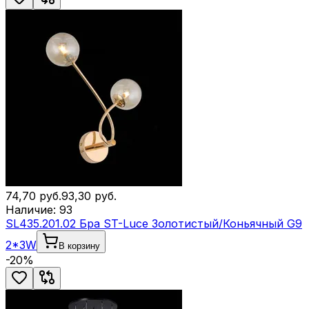
74,70
руб.
93,30
руб.
Наличие:
93
SL435.201.02 Бра ST-Luce Золотистый/Коньячный G9
2*3W
В корзину
-
20
%