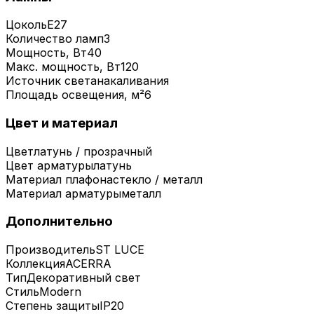
Цоколь
E27
Количество ламп
3
Мощность, Вт
40
Макс. мощность, Вт
120
Источник света
накаливания
Площадь освещения, м²
6
Цвет и материал
Цвет
латунь / прозрачный
Цвет арматуры
латунь
Материал плафона
стекло / металл
Материал арматуры
металл
Дополнительно
Производитель
ST LUCE
Коллекция
ACERRA
Тип
Декоративный свет
Стиль
Modern
Степень защиты
IP20