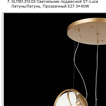
SL1181.313.03 Светильник подвесной ST-Luce
Латунь/Латунь, Прозрачный E27 3*40W