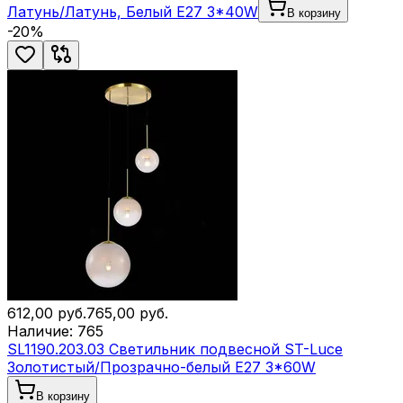
Латунь/Латунь, Белый E27 3*40W
В корзину
-
20
%
612,00
руб.
765,00
руб.
Наличие:
765
SL1190.203.03 Светильник подвесной ST-Luce
Золотистый/Прозрачно-белый E27 3*60W
В корзину