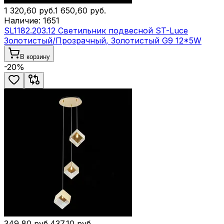
1 320,60
руб.
1 650,60
руб.
Наличие:
1651
SL1182.203.12 Светильник подвесной ST-Luce
Золотистый/Прозрачный, Золотистый G9 12*5W
В корзину
-
20
%
349,80
руб.
437,10
руб.