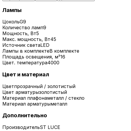
Лампы
Цоколь
G9
Количество ламп
9
Мощность, Вт
5
Макс. мощность, Вт
45
Источник света
LED
Лампы в комплекте
В комплекте
Площадь освещения, м²
16
Цвет. температура
4000
Цвет и материал
Цвет
прозрачный / золотистый
Цвет арматуры
золотистый
Материал плафона
металл / стекло
Материал арматуры
металл
Дополнительно
Производитель
ST LUCE