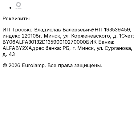
Реквизиты
ИП Тросько Владислав Валерьевич
УНП 193539459,
индекс 220108
г. Минск, ул. Корженевского, д. 1
Счет:
BY06ALFA30132D13590010270000
БИК Банка:
ALFABY2X
Адрес банка: РБ, г. Минск, ул. Сурганова,
д. 43
©
2026
Eurolamp. Все права защищены.