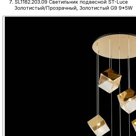
SL1182.203.09 Светильник подвесной ST-Luce
Золотистый/Прозрачный, Золотистый G9 9*5W