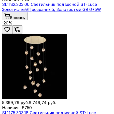
SL1182.203.06 Светильник подвесной ST-Luce
Золотистый/Прозрачный, Золотистый G9 6*5W
В корзину
-
20
%
5 399,79
руб.
6 749,74
руб.
Наличие:
6750
SL1175.303.18 Светильник подвесной ST-Luce