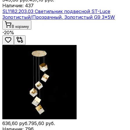
Наличие:
437
SL1182.203.03 Светильник подвесной ST-Luce
Золотистый/Прозрачный, Золотистый G9 3*5W
В корзину
-
20
%
636,60
руб.
795,60
руб.
Наличие:
796