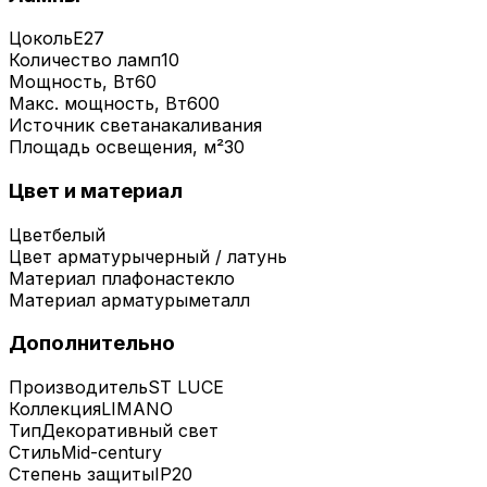
Цоколь
E27
Количество ламп
10
Мощность, Вт
60
Макс. мощность, Вт
600
Источник света
накаливания
Площадь освещения, м²
30
Цвет и материал
Цвет
белый
Цвет арматуры
черный / латунь
Материал плафона
стекло
Материал арматуры
металл
Дополнительно
Производитель
ST LUCE
Коллекция
LIMANO
Тип
Декоративный свет
Стиль
Mid-century
Степень защиты
IP20