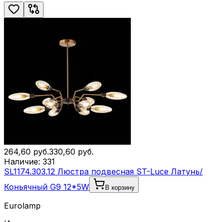
264,60
руб.
330,60
руб.
Наличие:
331
SL1174.303.12 Люстра подвесная ST-Luce Латунь/
Коньячный G9 12*5W
В корзину
Eurolamp