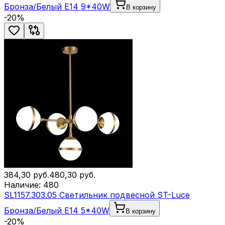
Бронза/Белый E14 9*40W
В корзину
-
20
%
384,30
руб.
480,30
руб.
Наличие:
480
SL1157.303.05 Светильник подвесной ST-Luce
Бронза/Белый E14 5*40W
В корзину
-
20
%