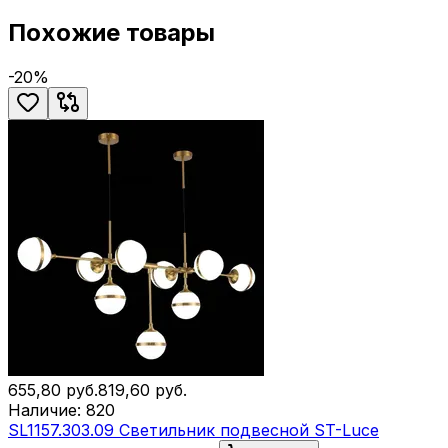
Похожие товары
-
20
%
655,80
руб.
819,60
руб.
Наличие:
820
SL1157.303.09 Светильник подвесной ST-Luce