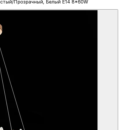
тистый/Прозрачный, Белый E14 8*60W