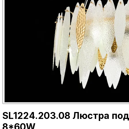
SL1224.203.08 Люстра по
8*60W