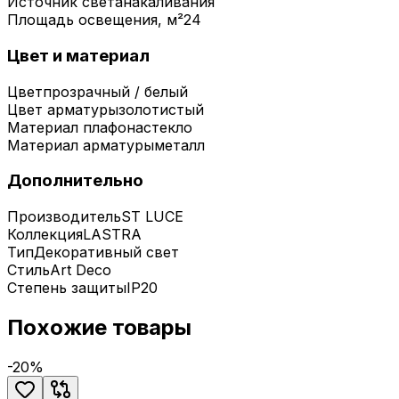
Источник света
накаливания
Площадь освещения, м²
24
Цвет и материал
Цвет
прозрачный / белый
Цвет арматуры
золотистый
Материал плафона
стекло
Материал арматуры
металл
Дополнительно
Производитель
ST LUCE
Коллекция
LASTRA
Тип
Декоративный свет
Стиль
Art Deco
Степень защиты
IP20
Похожие товары
-
20
%