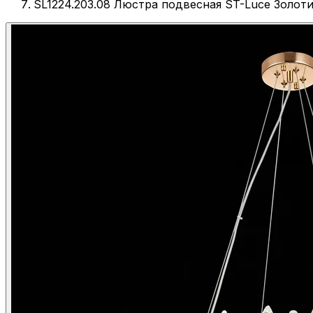
SL1224.203.08 Люстра подвесная ST-Luce Золо