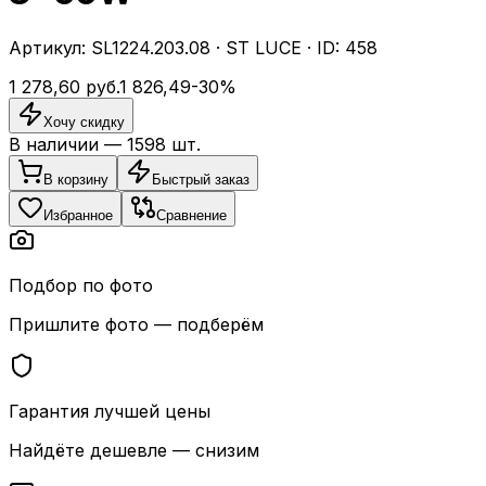
Артикул:
SL1224.203.08
·
ST LUCE
· ID:
458
1 278,60
руб.
1 826,49
-
30
%
Хочу скидку
В наличии —
1598
шт.
В корзину
Быстрый заказ
Избранное
Сравнение
Подбор по фото
Пришлите фото — подберём
Гарантия лучшей цены
Найдёте дешевле — снизим