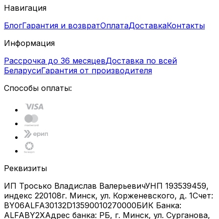
Навигация
Блог
Гарантия и возврат
Оплата
Доставка
Контакты
Информация
Рассрочка до 36 месяцев
Доставка по всей
Беларуси
Гарантия от производителя
Способы оплаты:
Реквизиты
ИП Тросько Владислав Валерьевич
УНП 193539459,
индекс 220108
г. Минск, ул. Корженевского, д. 1
Счет:
BY06ALFA30132D13590010270000
БИК Банка:
ALFABY2X
Адрес банка: РБ, г. Минск, ул. Сурганова,