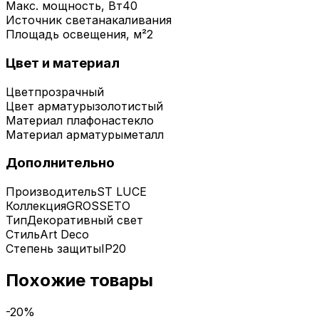
Макс. мощность, Вт
40
Источник света
накаливания
Площадь освещения, м²
2
Цвет и материал
Цвет
прозрачный
Цвет арматуры
золотистый
Материал плафона
стекло
Материал арматуры
металл
Дополнительно
Производитель
ST LUCE
Коллекция
GROSSETO
Тип
Декоративный свет
Стиль
Art Deco
Степень защиты
IP20
Похожие товары
-
20
%