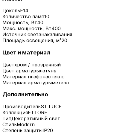
Цоколь
E14
Количество ламп
10
Мощность, Вт
40
Макс. мощность, Вт
400
Источник света
накаливания
Площадь освещения, м²
20
Цвет и материал
Цвет
хром / прозрачный
Цвет арматуры
латунь
Материал плафона
стекло
Материал арматуры
металл
Дополнительно
Производитель
ST LUCE
Коллекция
ETTORE
Тип
Декоративный свет
Стиль
Modern
Степень защиты
IP20