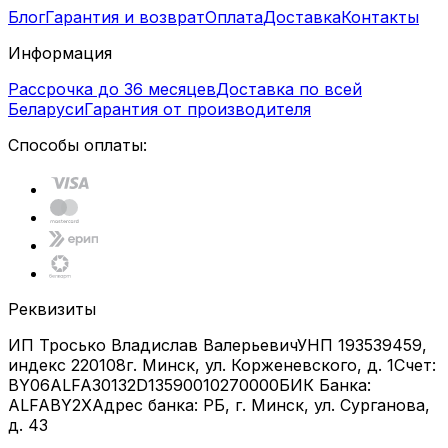
Блог
Гарантия и возврат
Оплата
Доставка
Контакты
Информация
Рассрочка до 36 месяцев
Доставка по всей
Беларуси
Гарантия от производителя
Способы оплаты:
Реквизиты
ИП Тросько Владислав Валерьевич
УНП 193539459,
индекс 220108
г. Минск, ул. Корженевского, д. 1
Счет:
BY06ALFA30132D13590010270000
БИК Банка:
ALFABY2X
Адрес банка: РБ, г. Минск, ул. Сурганова,
д. 43