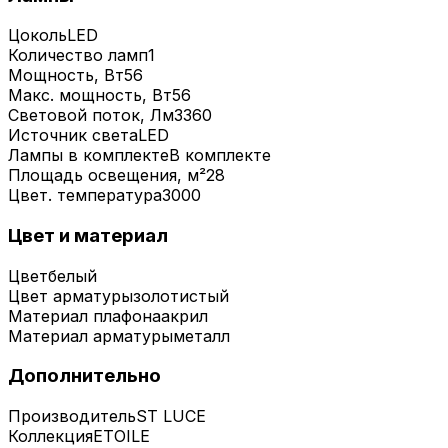
Цоколь
LED
Количество ламп
1
Мощность, Вт
56
Макс. мощность, Вт
56
Световой поток, Лм
3360
Источник света
LED
Лампы в комплекте
В комплекте
Площадь освещения, м²
28
Цвет. температура
3000
Цвет и материал
Цвет
белый
Цвет арматуры
золотистый
Материал плафона
акрил
Материал арматуры
металл
Дополнительно
Производитель
ST LUCE
Коллекция
ETOILE