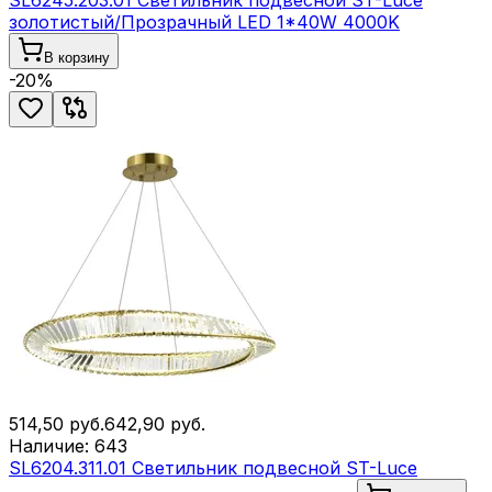
SL6245.203.01 Светильник подвесной ST-Luce
золотистый/Прозрачный LED 1*40W 4000K
В корзину
-
20
%
514,50
руб.
642,90
руб.
Наличие:
643
SL6204.311.01 Светильник подвесной ST-Luce