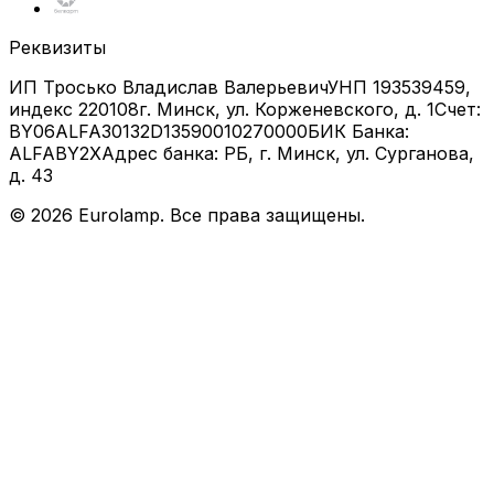
Реквизиты
ИП Тросько Владислав Валерьевич
УНП 193539459,
индекс 220108
г. Минск, ул. Корженевского, д. 1
Счет:
BY06ALFA30132D13590010270000
БИК Банка:
ALFABY2X
Адрес банка: РБ, г. Минск, ул. Сурганова,
д. 43
©
2026
Eurolamp. Все права защищены.