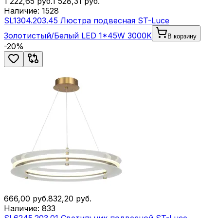
1 222,65
руб.
1 528,31
руб.
Наличие:
1528
SL1304.203.45 Люстра подвесная ST-Luce
Золотистый/Белый LED 1*45W 3000K
В корзину
-
20
%
666,00
руб.
832,20
руб.
Наличие:
833