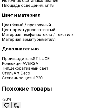
Источник света
накаливания
Площадь освещения, м²
18
Цвет и материал
Цвет
белый / прозрачный
Цвет арматуры
золотистый
Материал плафона
стекло / текстиль
Материал арматуры
металл
Дополнительно
Производитель
ST LUCE
Коллекция
AVERSA
Тип
Декоративный свет
Стиль
Art Deco
Степень защиты
IP20
Похожие товары
-
26
%