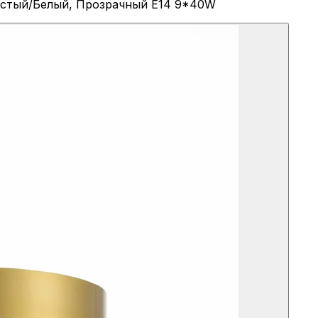
тистый/Белый, Прозрачный E14 9*40W