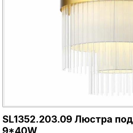
SL1352.203.09 Люстра по
9*40W