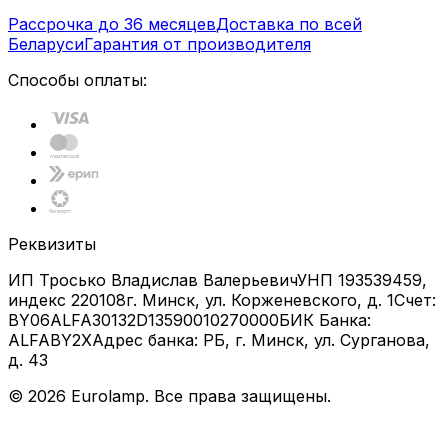
Рассрочка до 36 месяцев
Доставка по всей
Беларуси
Гарантия от производителя
Способы оплаты:
Реквизиты
ИП Тросько Владислав Валерьевич
УНП 193539459,
индекс 220108
г. Минск, ул. Корженевского, д. 1
Счет:
BY06ALFA30132D13590010270000
БИК Банка:
ALFABY2X
Адрес банка: РБ, г. Минск, ул. Сурганова,
д. 43
©
2026
Eurolamp. Все права защищены.