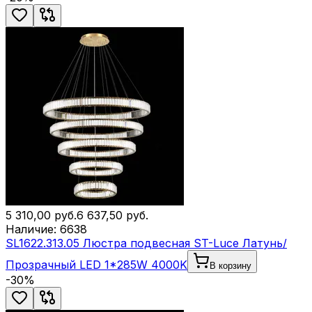
5 310,00
руб.
6 637,50
руб.
Наличие:
6638
SL1622.313.05 Люстра подвесная ST-Luce Латунь/
Прозрачный LED 1*285W 4000K
В корзину
-
30
%