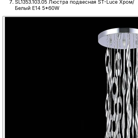
SL1353.103.05 Люстра подвесная ST-Luce Хром/
Белый E14 5*60W