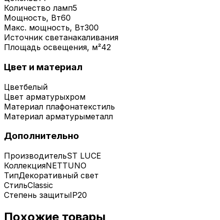
Количество ламп
5
Мощность, Вт
60
Макс. мощность, Вт
300
Источник света
накаливания
Площадь освещения, м²
42
Цвет и материал
Цвет
белый
Цвет арматуры
хром
Материал плафона
текстиль
Материал арматуры
металл
Дополнительно
Производитель
ST LUCE
Коллекция
NETTUNO
Тип
Декоративный свет
Стиль
Classic
Степень защиты
IP20
Похожие товары