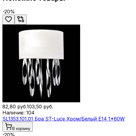
-
20
%
82,80
руб.
103,50
руб.
Наличие:
104
SL1353.101.01 Бра ST-Luce Хром/Белый E14 1*60W
В корзину
-
20
%