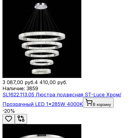
3 087,00
руб.
4 410,00
руб.
Наличие:
3859
SL1622.113.05 Люстра подвесная ST-Luce Хром/
Прозрачный LED 1*285W 4000K
В корзину
-
20
%