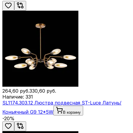
264,60
руб.
330,60
руб.
Наличие:
331
SL1174.303.12 Люстра подвесная ST-Luce Латунь/
Коньячный G9 12*5W
В корзину
-
20
%