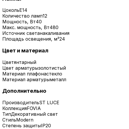
Цоколь
E14
Количество ламп
12
Мощность, Вт
40
Макс. мощность, Вт
480
Источник света
накаливания
Площадь освещения, м²
24
Цвет и материал
Цвет
янтарный
Цвет арматуры
золотистый
Материал плафона
стекло
Материал арматуры
металл
Дополнительно
Производитель
ST LUCE
Коллекция
FOVIA
Тип
Декоративный свет
Стиль
Modern
Степень защиты
IP20