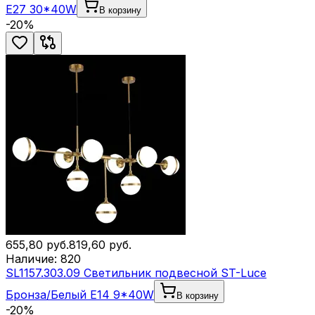
E27 30*40W
В корзину
-
20
%
655,80
руб.
819,60
руб.
Наличие:
820
SL1157.303.09 Светильник подвесной ST-Luce
Бронза/Белый E14 9*40W
В корзину
-
20
%