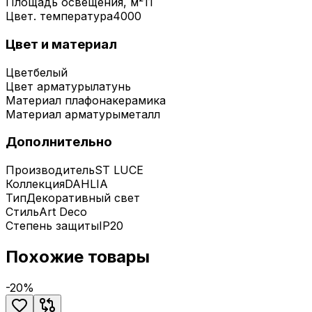
Площадь освещения, м²
11
Цвет. температура
4000
Цвет и материал
Цвет
белый
Цвет арматуры
латунь
Материал плафона
керамика
Материал арматуры
металл
Дополнительно
Производитель
ST LUCE
Коллекция
DAHLIA
Тип
Декоративный свет
Стиль
Art Deco
Степень защиты
IP20
Похожие товары
-
20
%