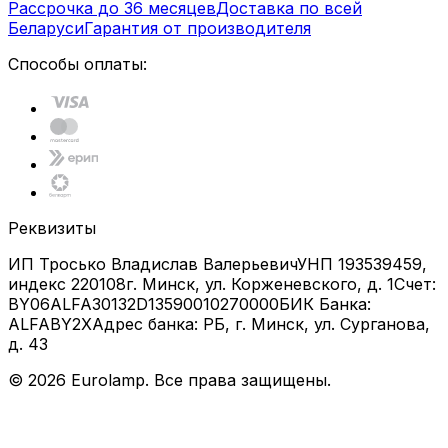
Рассрочка до 36 месяцев
Доставка по всей
Беларуси
Гарантия от производителя
Способы оплаты:
Реквизиты
ИП Тросько Владислав Валерьевич
УНП 193539459,
индекс 220108
г. Минск, ул. Корженевского, д. 1
Счет:
BY06ALFA30132D13590010270000
БИК Банка:
ALFABY2X
Адрес банка: РБ, г. Минск, ул. Сурганова,
д. 43
©
2026
Eurolamp. Все права защищены.