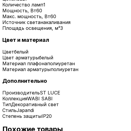
Количество ламп
1
Мощность, Вт
60
Макс. мощность, Вт
60
Источник света
накаливания
Площадь освещения, м²
3
Цвет и материал
Цвет
белый
Цвет арматуры
белый
Материал плафона
полиуретан
Материал арматуры
полиуретан
Дополнительно
Производитель
ST LUCE
Коллекция
WABI SABI
Тип
Декоративный свет
Стиль
Japandi
Степень защиты
IP20
Похожие товары