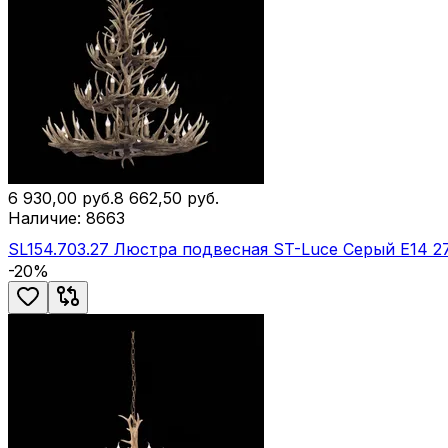
6 930,00
руб.
8 662,50
руб.
Наличие:
8663
SL154.703.27 Люстра подвесная ST-Luce Серый E14 2
-
20
%