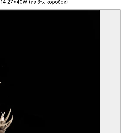
14 27*40W (из 3-х коробок)