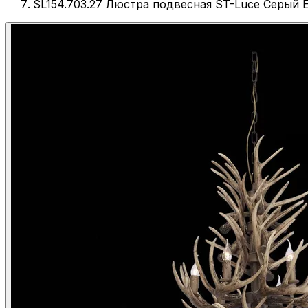
SL154.703.27 Люстра подвесная ST-Luce Серый E