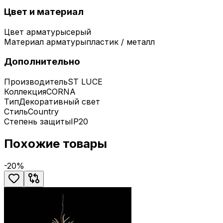
Цвет и материал
Цвет арматуры
серый
Материал арматуры
пластик / металл
Дополнительно
Производитель
ST LUCE
Коллекция
CORNA
Тип
Декоративный свет
Стиль
Country
Степень защиты
IP20
Похожие товары
-
20
%