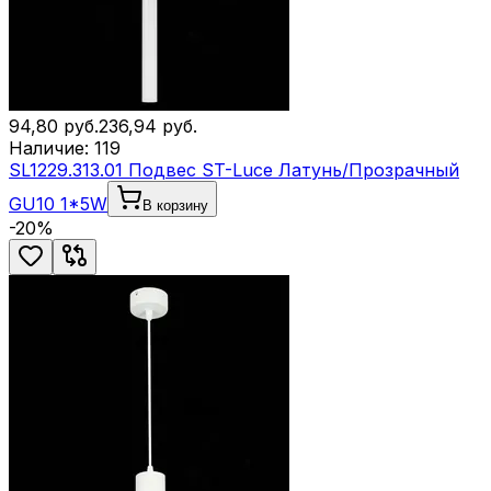
94,80
руб.
236,94
руб.
Наличие:
119
SL1229.313.01 Подвес ST-Luce Латунь/Прозрачный
GU10 1*5W
В корзину
-
20
%