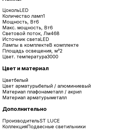
Цоколь
LED
Количество ламп
1
Мощность, Вт
6
Макс. мощность, Вт
6
Световой поток, Лм
468
Источник света
LED
Лампы в комплекте
В комплекте
Площадь освещения, м²
2
Цвет. температура
3000
Цвет и материал
Цвет
белый
Цвет арматуры
белый / алюминиевый
Материал плафона
металл / акрил
Материал арматуры
металл
Дополнительно
Производитель
ST LUCE
Коллекция
Подвесные светильники