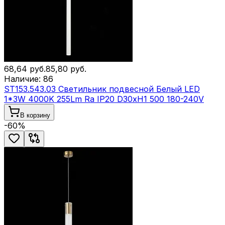
68,64
руб.
85,80
руб.
Наличие:
86
ST153.543.03 Светильник подвесной Белый LED
1*3W 4000K 255Lm Ra IP20 D30xH1 500 180-240V
В корзину
-
60
%