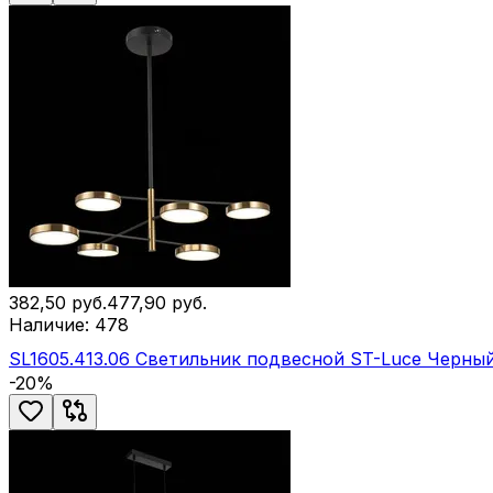
382,50
руб.
477,90
руб.
Наличие:
478
SL1605.413.06 Светильник подвесной ST-Luce Черны
-
20
%