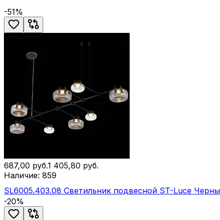
-
51
%
687,00
руб.
1 405,80
руб.
Наличие:
859
SL6005.403.08 Светильник подвесной ST-Luce Черн
-
20
%