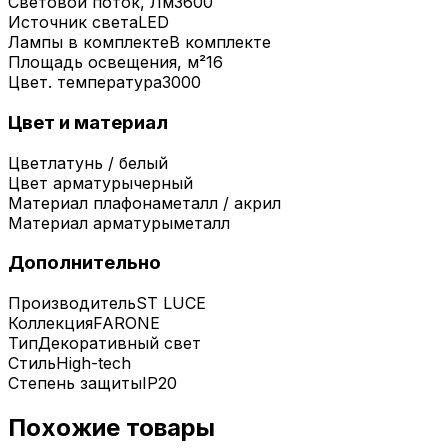
Световой поток, Лм
3600
Источник света
LED
Лампы в комплекте
В комплекте
Площадь освещения, м²
16
Цвет. температура
3000
Цвет и материал
Цвет
латунь / белый
Цвет арматуры
черный
Материал плафона
металл / акрил
Материал арматуры
металл
Дополнительно
Производитель
ST LUCE
Коллекция
FARONE
Тип
Декоративный свет
Стиль
High-tech
Степень защиты
IP20
Похожие товары