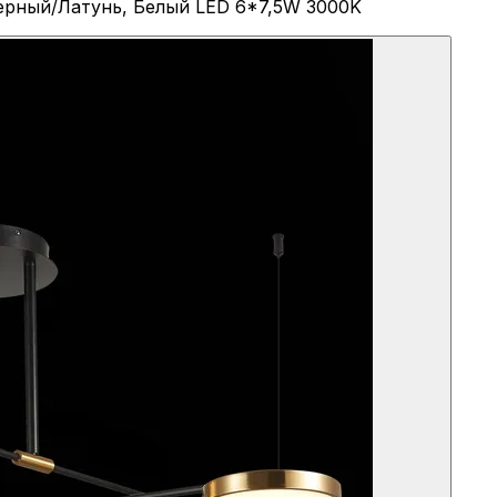
ерный/Латунь, Белый LED 6*7,5W 3000K