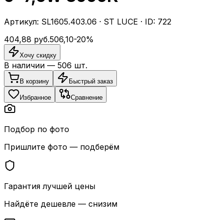
Артикул:
SL1605.403.06
·
ST LUCE
· ID:
722
404,88
руб.
506,10
-
20
%
Хочу скидку
В наличии —
506
шт.
В корзину
Быстрый заказ
Избранное
Сравнение
Подбор по фото
Пришлите фото — подберём
Гарантия лучшей цены
Найдёте дешевле — снизим