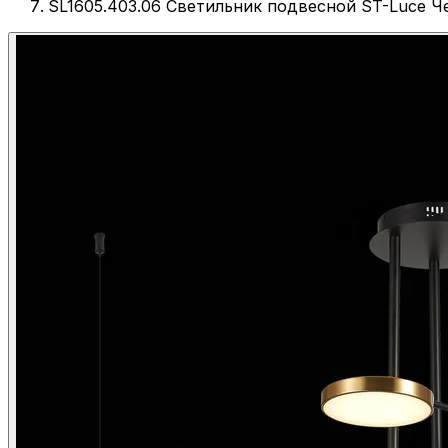
SL1605.403.06 Светильник подвесной ST-Luce Ч