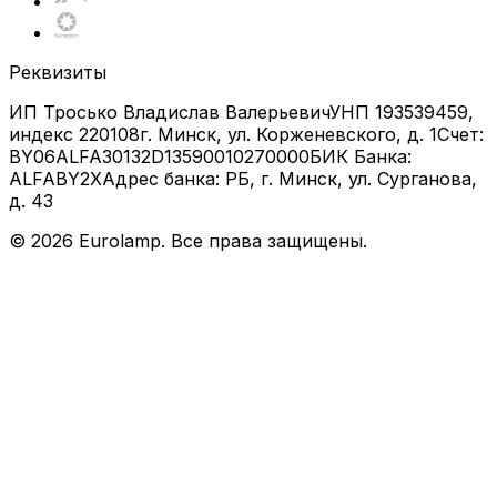
Реквизиты
ИП Тросько Владислав Валерьевич
УНП 193539459,
индекс 220108
г. Минск, ул. Корженевского, д. 1
Счет:
BY06ALFA30132D13590010270000
БИК Банка:
ALFABY2X
Адрес банка: РБ, г. Минск, ул. Сурганова,
д. 43
©
2026
Eurolamp. Все права защищены.