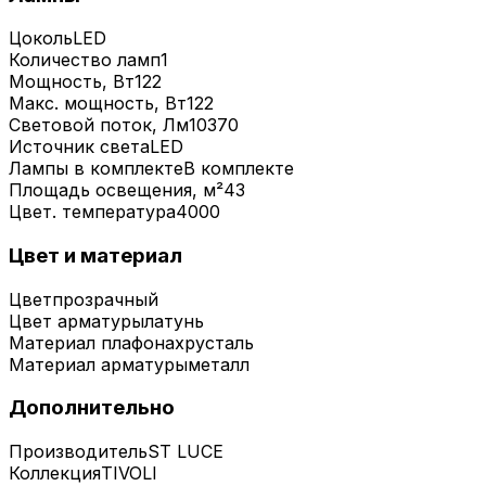
Цоколь
LED
Количество ламп
1
Мощность, Вт
122
Макс. мощность, Вт
122
Световой поток, Лм
10370
Источник света
LED
Лампы в комплекте
В комплекте
Площадь освещения, м²
43
Цвет. температура
4000
Цвет и материал
Цвет
прозрачный
Цвет арматуры
латунь
Материал плафона
хрусталь
Материал арматуры
металл
Дополнительно
Производитель
ST LUCE
Коллекция
TIVOLI