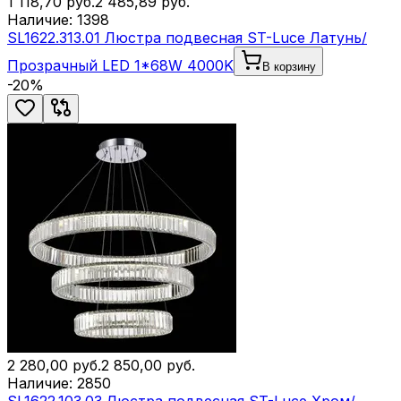
1 118,70
руб.
2 485,89
руб.
Наличие:
1398
SL1622.313.01 Люстра подвесная ST-Luce Латунь/
Прозрачный LED 1*68W 4000K
В корзину
-
20
%
2 280,00
руб.
2 850,00
руб.
Наличие:
2850