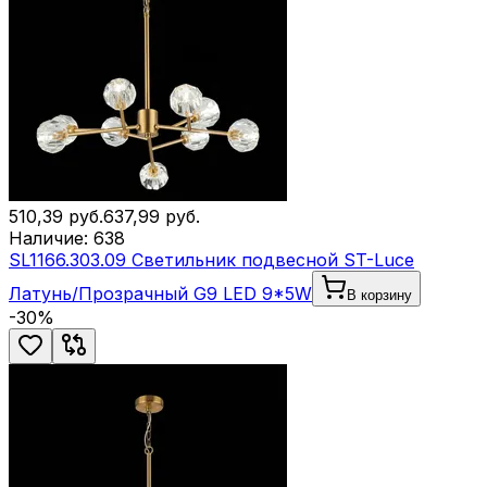
510,39
руб.
637,99
руб.
Наличие:
638
SL1166.303.09 Светильник подвесной ST-Luce
Латунь/Прозрачный G9 LED 9*5W
В корзину
-
30
%