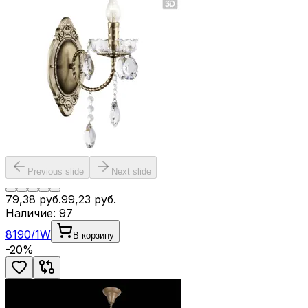
Previous slide
Next slide
79,38
руб.
99,23
руб.
Наличие:
97
8190/1W
В корзину
-
20
%