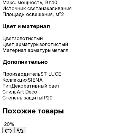
Макс. мощность, Вт
40
Источник света
накаливания
Площадь освещения, м²
2
Цвет и материал
Цвет
золотистый
Цвет арматуры
золотистый
Материал арматуры
металл
Дополнительно
Производитель
ST LUCE
Коллекция
SIENA
Тип
Декоративный свет
Стиль
Art Deco
Степень защиты
IP20
Похожие товары
-
20
%