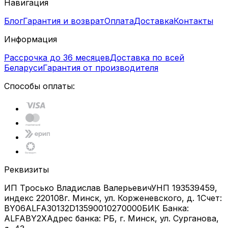
Навигация
Блог
Гарантия и возврат
Оплата
Доставка
Контакты
Информация
Рассрочка до 36 месяцев
Доставка по всей
Беларуси
Гарантия от производителя
Способы оплаты:
Реквизиты
ИП Тросько Владислав Валерьевич
УНП 193539459,
индекс 220108
г. Минск, ул. Корженевского, д. 1
Счет:
BY06ALFA30132D13590010270000
БИК Банка:
ALFABY2X
Адрес банка: РБ, г. Минск, ул. Сурганова,