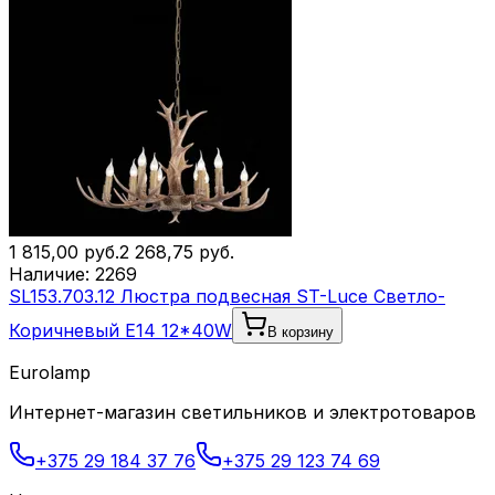
1 815,00
руб.
2 268,75
руб.
Наличие:
2269
SL153.703.12 Люстра подвесная ST-Luce Светло-
Коричневый E14 12*40W
В корзину
Eurolamp
Интернет-магазин светильников и электротоваров
+375 29 184 37 76
+375 29 123 74 69