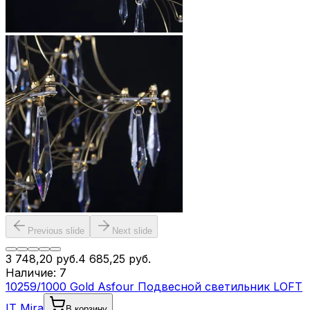
Previous slide
Next slide
3 748,20
руб.
4 685,25
руб.
Наличие:
7
10259/1000 Gold Asfour Подвесной светильник LOFT
IT Mira
В корзину