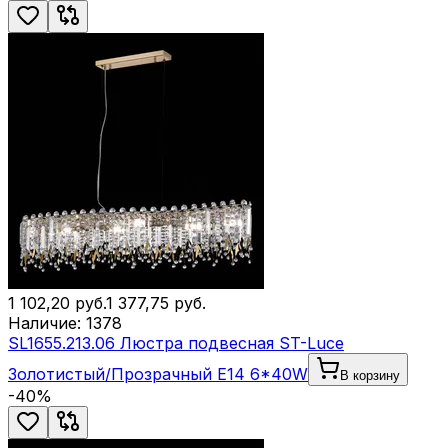
1 102,20
руб.
1 377,75
руб.
Наличие:
1378
SL1655.213.06 Люстра подвесная ST-Luce
Золотистый/Прозрачный E14 6*40W
В корзину
-
40
%