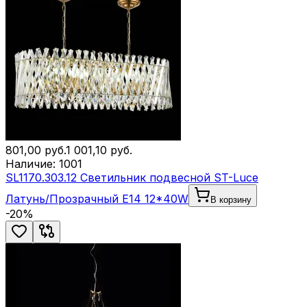
801,00
руб.
1 001,10
руб.
Наличие:
1001
SL1170.303.12 Светильник подвесной ST-Luce
Латунь/Прозрачный E14 12*40W
В корзину
-
20
%