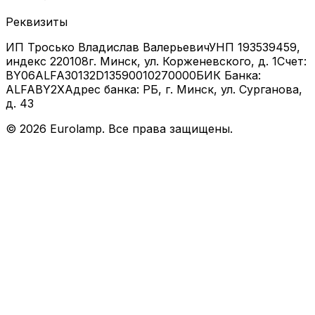
Реквизиты
ИП Тросько Владислав Валерьевич
УНП 193539459,
индекс 220108
г. Минск, ул. Корженевского, д. 1
Счет:
BY06ALFA30132D13590010270000
БИК Банка:
ALFABY2X
Адрес банка: РБ, г. Минск, ул. Сурганова,
д. 43
©
2026
Eurolamp. Все права защищены.