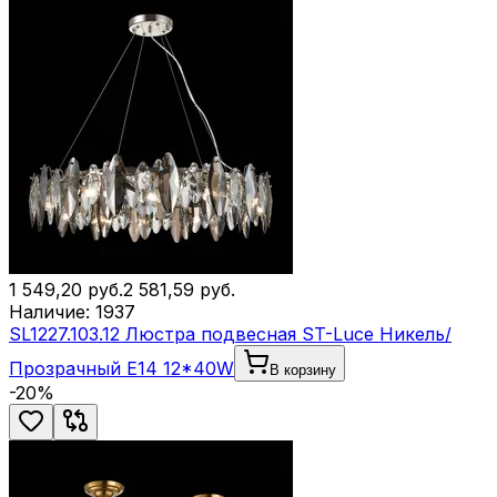
1 549,20
руб.
2 581,59
руб.
Наличие:
1937
SL1227.103.12 Люстра подвесная ST-Luce Никель/
Прозрачный E14 12*40W
В корзину
-
20
%