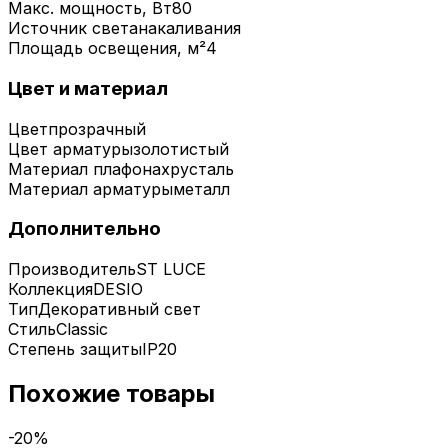
Макс. мощность, Вт
80
Источник света
накаливания
Площадь освещения, м²
4
Цвет и материал
Цвет
прозрачный
Цвет арматуры
золотистый
Материал плафона
хрусталь
Материал арматуры
металл
Дополнительно
Производитель
ST LUCE
Коллекция
DESIO
Тип
Декоративный свет
Стиль
Classic
Степень защиты
IP20
Похожие товары
-
20
%