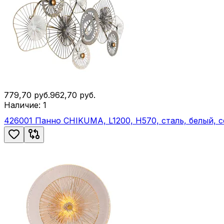
779,70
руб.
962,70
руб.
Наличие:
1
426001 Панно CHIKUMA, L1200, H570, сталь, белый, 