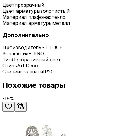
Цвет
прозрачный
Цвет арматуры
золотистый
Материал плафона
стекло
Материал арматуры
металл
Дополнительно
Производитель
ST LUCE
Коллекция
FLERO
Тип
Декоративный свет
Стиль
Art Deco
Степень защиты
IP20
Похожие товары
-
19
%