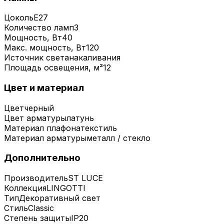
Цоколь
E27
Количество ламп
3
Мощность, Вт
40
Макс. мощность, Вт
120
Источник света
накаливания
Площадь освещения, м²
12
Цвет и материал
Цвет
черный
Цвет арматуры
латунь
Материал плафона
текстиль
Материал арматуры
металл / стекло
Дополнительно
Производитель
ST LUCE
Коллекция
LINGOTTI
Тип
Декоративный свет
Стиль
Classic
Степень защиты
IP20