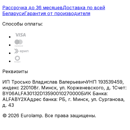
Рассрочка до 36 месяцев
Доставка по всей
Беларуси
Гарантия от производителя
Способы оплаты:
Реквизиты
ИП Тросько Владислав Валерьевич
УНП 193539459,
индекс 220108
г. Минск, ул. Корженевского, д. 1
Счет:
BY06ALFA30132D13590010270000
БИК Банка:
ALFABY2X
Адрес банка: РБ, г. Минск, ул. Сурганова,
д. 43
©
2026
Eurolamp. Все права защищены.