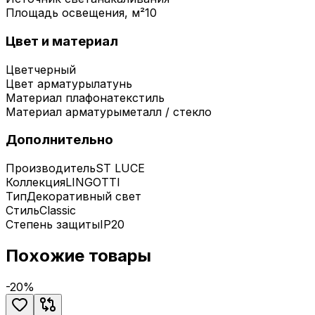
Площадь освещения, м²
10
Цвет и материал
Цвет
черный
Цвет арматуры
латунь
Материал плафона
текстиль
Материал арматуры
металл / стекло
Дополнительно
Производитель
ST LUCE
Коллекция
LINGOTTI
Тип
Декоративный свет
Стиль
Classic
Степень защиты
IP20
Похожие товары
-
20
%