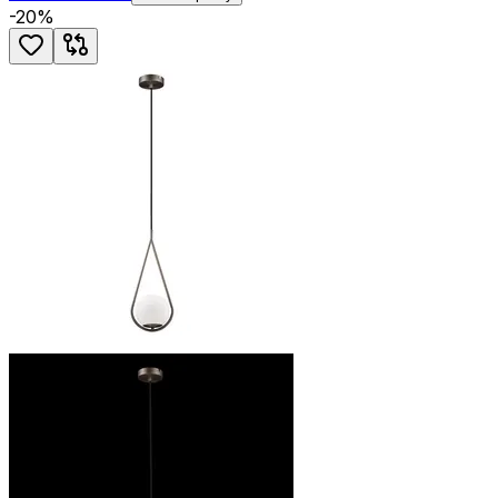
-
20
%