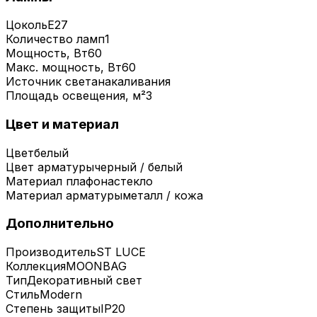
Цоколь
E27
Количество ламп
1
Мощность, Вт
60
Макс. мощность, Вт
60
Источник света
накаливания
Площадь освещения, м²
3
Цвет и материал
Цвет
белый
Цвет арматуры
черный / белый
Материал плафона
стекло
Материал арматуры
металл / кожа
Дополнительно
Производитель
ST LUCE
Коллекция
MOONBAG
Тип
Декоративный свет
Стиль
Modern
Степень защиты
IP20