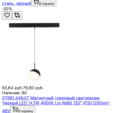
сталь, черный
В корзину
-
20
%
63,84
руб.
79,80
руб.
Наличие:
80
ST681.446.07 Магнитный трековый светильник
Черный LED 1*7W 4000K Lm Ra90 120° IP20 D100xH-
48V
В корзину