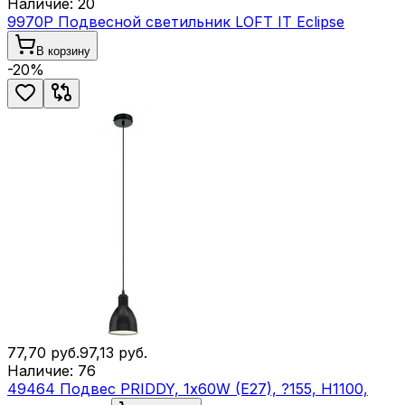
Наличие:
20
9970P Подвесной светильник LOFT IT Eclipse
В корзину
-
20
%
77,70
руб.
97,13
руб.
Наличие:
76
49464 Подвес PRIDDY, 1х60W (E27), ?155, H1100,