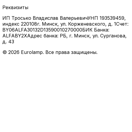
Реквизиты
ИП Тросько Владислав Валерьевич
УНП 193539459,
индекс 220108
г. Минск, ул. Корженевского, д. 1
Счет:
BY06ALFA30132D13590010270000
БИК Банка:
ALFABY2X
Адрес банка: РБ, г. Минск, ул. Сурганова,
д. 43
©
2026
Eurolamp. Все права защищены.