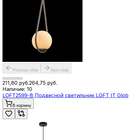
Previous slide
Next slide
211,80
руб.
264,75
руб.
Наличие:
10
LOFT2599-B Подвесной светильник LOFT IT Glob
В корзину