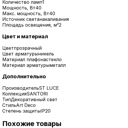
Количество ламп
1
Мощность, Вт
40
Макс. мощность, Вт
40
Источник света
накаливания
Площадь освещения, м²
2
Цвет и материал
Цвет
прозрачный
Цвет арматуры
никель
Материал плафона
стекло
Материал арматуры
металл
Дополнительно
Производитель
ST LUCE
Коллекция
SANTORI
Тип
Декоративный свет
Стиль
Art Deco
Степень защиты
IP20
Похожие товары