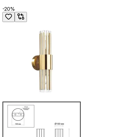
-
20
%