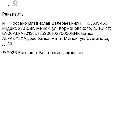
Реквизиты
ИП Тросько Владислав Валерьевич
УНП 193539459,
индекс 220108
г. Минск, ул. Корженевского, д. 1
Счет:
BY06ALFA30132D13590010270000
БИК Банка:
ALFABY2X
Адрес банка: РБ, г. Минск, ул. Сурганова,
д. 43
©
2026
Eurolamp. Все права защищены.