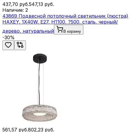
437,70
руб.
547,13
руб.
Наличие:
2
43869 Подвесной потолочный светильник (люстра)
HAXEY, 1Х40W, E27, H1100, ?500, сталь, черный/
дерево, натуральный
В корзину
-
30
%
561,57
руб.
802,23
руб.