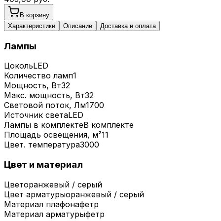
В корзину
Характеристики
Описание
Доставка и оплата
Лампы
Цоколь
LED
Количество ламп
1
Мощность, Вт
32
Макс. мощность, Вт
32
Световой поток, Лм
1700
Источник света
LED
Лампы в комплекте
В комплекте
Площадь освещения, м²
11
Цвет. температура
3000
Цвет и материал
Цвет
оранжевый / серый
Цвет арматуры
оранжевый / серый
Материал плафона
фетр
Материал арматуры
фетр