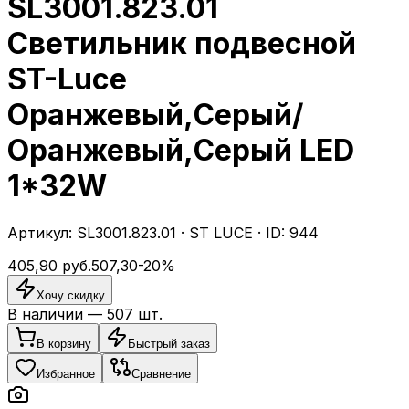
SL3001.823.01
Светильник подвесной
ST-Luce
Оранжевый,Серый/
Оранжевый,Серый LED
1*32W
Артикул:
SL3001.823.01
·
ST LUCE
· ID:
944
405,90
руб.
507,30
-
20
%
Хочу скидку
В наличии —
507
шт.
В корзину
Быстрый заказ
Избранное
Сравнение