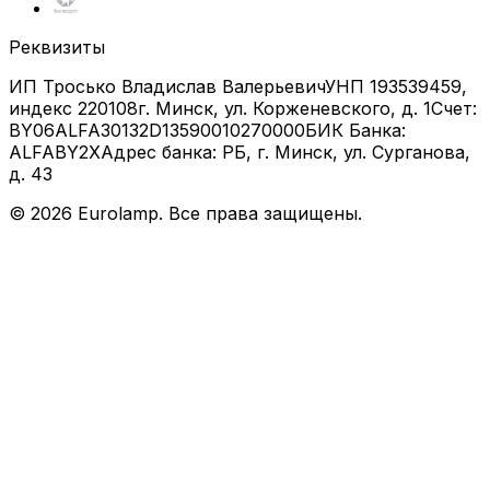
Реквизиты
ИП Тросько Владислав Валерьевич
УНП 193539459,
индекс 220108
г. Минск, ул. Корженевского, д. 1
Счет:
BY06ALFA30132D13590010270000
БИК Банка:
ALFABY2X
Адрес банка: РБ, г. Минск, ул. Сурганова,
д. 43
©
2026
Eurolamp. Все права защищены.