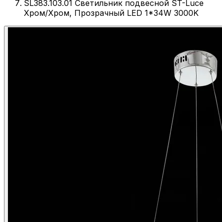
SL383.103.01 Светильник подвесной ST-Luce
Хром/Хром, Прозрачный LED 1*34W 3000K