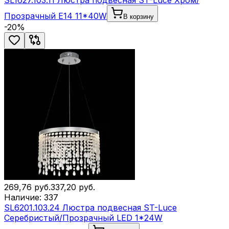
SL1627.103.11 Люстра подвесная ST-Luce Хром/
Прозрачный E14 11*40W
В корзину
-
20
%
269,76
руб.
337,20
руб.
Наличие:
337
SL6201.103.24 Люстра подвесная ST-Luce
Серебристый/Прозрачный LED 1*24W