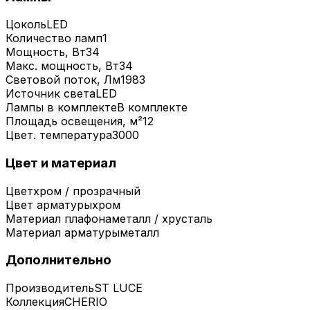
Цоколь
LED
Количество ламп
1
Мощность, Вт
34
Макс. мощность, Вт
34
Световой поток, Лм
1983
Источник света
LED
Лампы в комплекте
В комплекте
Площадь освещения, м²
12
Цвет. температура
3000
Цвет и материал
Цвет
хром / прозрачный
Цвет арматуры
хром
Материал плафона
металл / хрусталь
Материал арматуры
металл
Дополнительно
Производитель
ST LUCE
Коллекция
CHERIO