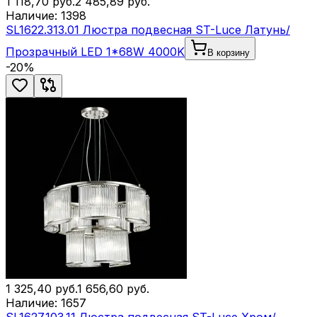
1 118,70
руб.
2 485,89
руб.
Наличие:
1398
SL1622.313.01 Люстра подвесная ST-Luce Латунь/
Прозрачный LED 1*68W 4000K
В корзину
-
20
%
1 325,40
руб.
1 656,60
руб.
Наличие:
1657