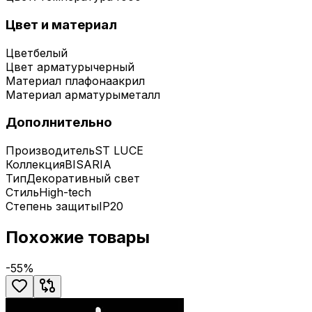
Цвет и материал
Цвет
белый
Цвет арматуры
черный
Материал плафона
акрил
Материал арматуры
металл
Дополнительно
Производитель
ST LUCE
Коллекция
BISARIA
Тип
Декоративный свет
Стиль
High-tech
Степень защиты
IP20
Похожие товары
-
55
%