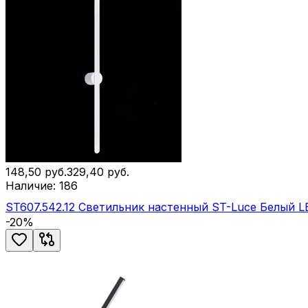
148,50
руб.
329,40
руб.
Наличие:
186
ST607.542.12 Светильник настенный ST-Luce Белый 
-
20
%