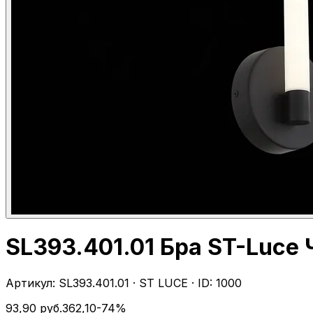
SL393.401.01 Бра ST-Luce
Артикул:
SL393.401.01
·
ST LUCE
· ID:
1000
93,90
руб.
362,10
-
74
%