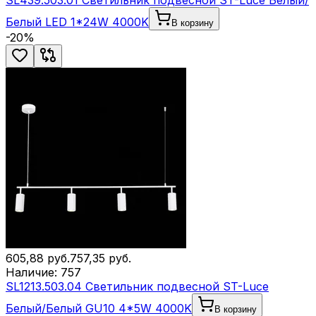
SL439.503.01 Светильник подвесной ST-Luce Белый/
Белый LED 1*24W 4000K
В корзину
-
20
%
605,88
руб.
757,35
руб.
Наличие:
757
SL1213.503.04 Светильник подвесной ST-Luce
Белый/Белый GU10 4*5W 4000K
В корзину