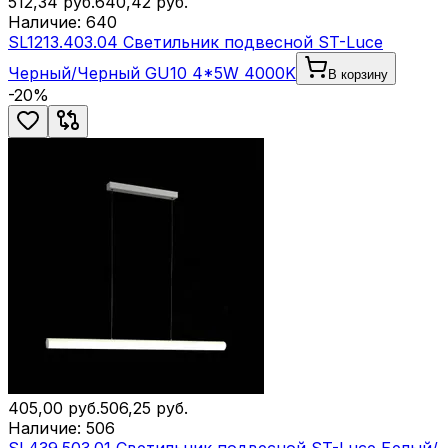
512,34
руб.
640,42
руб.
Наличие:
640
SL1213.403.04 Светильник подвесной ST-Luce
Черный/Черный GU10 4*5W 4000K
В корзину
-
20
%
405,00
руб.
506,25
руб.
Наличие:
506