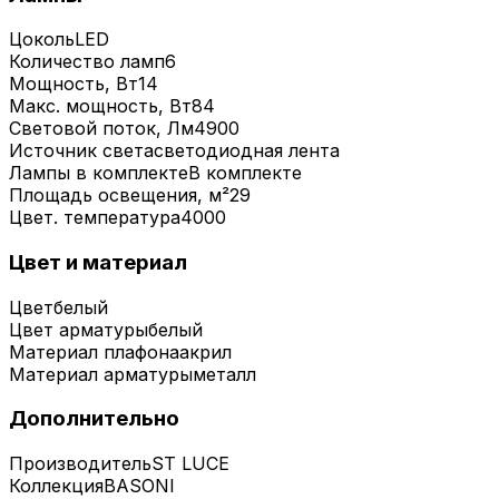
Цоколь
LED
Количество ламп
6
Мощность, Вт
14
Макс. мощность, Вт
84
Световой поток, Лм
4900
Источник света
светодиодная лента
Лампы в комплекте
В комплекте
Площадь освещения, м²
29
Цвет. температура
4000
Цвет и материал
Цвет
белый
Цвет арматуры
белый
Материал плафона
акрил
Материал арматуры
металл
Дополнительно
Производитель
ST LUCE
Коллекция
BASONI