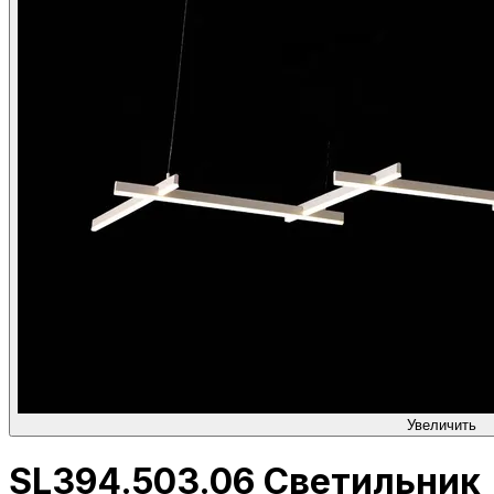
Увеличить
SL394.503.06 Светильник