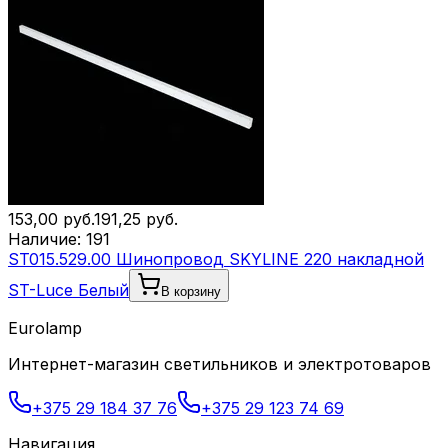
153,00
руб.
191,25
руб.
Наличие:
191
ST015.529.00 Шинопровод SKYLINE 220 накладной
ST-Luce Белый
В корзину
Eurolamp
Интернет-магазин светильников и электротоваров
+375 29 184 37 76
+375 29 123 74 69
Навигация