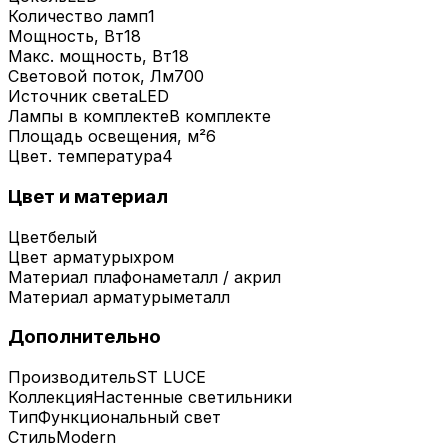
Количество ламп
1
Мощность, Вт
18
Макс. мощность, Вт
18
Световой поток, Лм
700
Источник света
LED
Лампы в комплекте
В комплекте
Площадь освещения, м²
6
Цвет. температура
4
Цвет и материал
Цвет
белый
Цвет арматуры
хром
Материал плафона
металл / акрил
Материал арматуры
металл
Дополнительно
Производитель
ST LUCE
Коллекция
Настенные светильники
Тип
Функциональный свет
Стиль
Modern