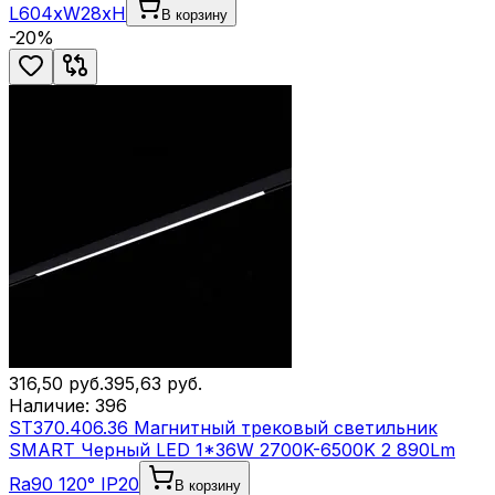
L604xW28xH
В корзину
-
20
%
316,50
руб.
395,63
руб.
Наличие:
396
ST370.406.36 Магнитный трековый светильник
SMART Черный LED 1*36W 2700K-6500K 2 890Lm
Ra90 120° IP20
В корзину