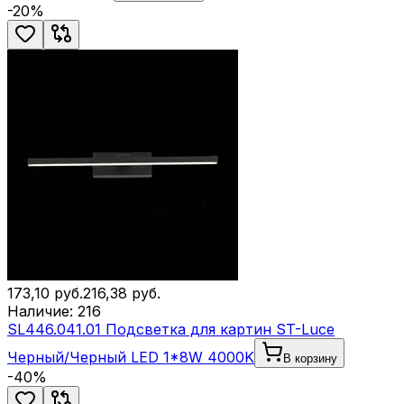
-
20
%
173,10
руб.
216,38
руб.
Наличие:
216
SL446.041.01 Подсветка для картин ST-Luce
Черный/Черный LED 1*8W 4000K
В корзину
-
40
%