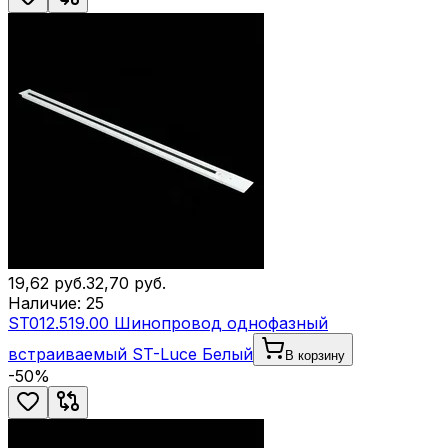
19,62
руб.
32,70
руб.
Наличие:
25
ST012.519.00 Шинопровод однофазный
встраиваемый ST-Luce Белый
В корзину
-
50
%