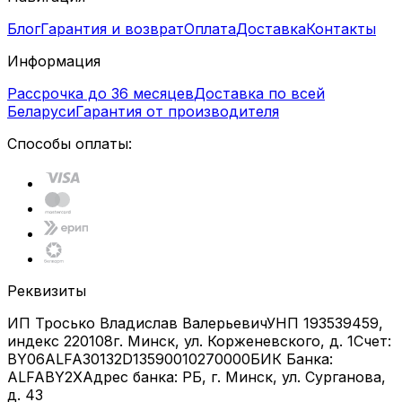
Блог
Гарантия и возврат
Оплата
Доставка
Контакты
Информация
Рассрочка до 36 месяцев
Доставка по всей
Беларуси
Гарантия от производителя
Способы оплаты:
Реквизиты
ИП Тросько Владислав Валерьевич
УНП 193539459,
индекс 220108
г. Минск, ул. Корженевского, д. 1
Счет:
BY06ALFA30132D13590010270000
БИК Банка:
ALFABY2X
Адрес банка: РБ, г. Минск, ул. Сурганова,
д. 43