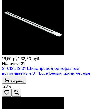
16,50
руб.
32,70
руб.
Наличие:
21
ST012.519.01 Шинопровод однофазный
встраиваемый ST-Luce Белый, жилы черные
В корзину
-
20
%