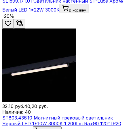
SL1599.171.01 Светильник настенный ST-Luce Хром/
Белый LED 1*22W 3000K
В корзину
-
20
%
32,16
руб.
40,20
руб.
Наличие:
40
ST803.436.10 Магнитный трековый светильник
Черный LED 1*10W 3000K 1 200Lm Ra>90 120° IP20