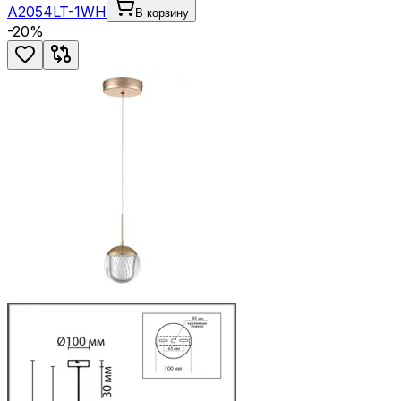
A2054LT-1WH
В корзину
-
20
%