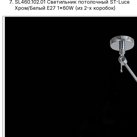
SL460.102.01 Светильник потолочный ST-Luce
Хром/Белый E27 1*60W (из 2-х коробок)