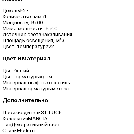
Цоколь
E27
Количество ламп
1
Мощность, Вт
60
Макс. мощность, Вт
60
Источник света
накаливания
Площадь освещения, м²
3
Цвет. температура
22
Цвет и материал
Цвет
белый
Цвет арматуры
хром
Материал плафона
текстиль
Материал арматуры
металл
Дополнительно
Производитель
ST LUCE
Коллекция
MARCIA
Тип
Декоративный свет
Стиль
Modern