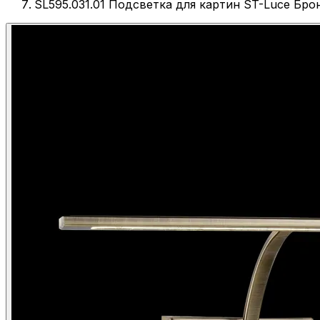
SL595.031.01 Подсветка для картин ST-Luce Бр