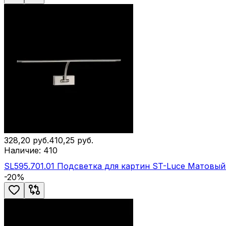
328,20
руб.
410,25
руб.
Наличие:
410
SL595.701.01 Подсветка для картин ST-Luce Матовы
-
20
%