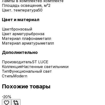
Лампы в комплекте
В комплекте
Площадь освещения, м²
2
Цвет. температура
50
Цвет и материал
Цвет
бронзовый
Цвет арматуры
бронза
Материал плафона
металл
Материал арматуры
металл
Дополнительно
Производитель
ST LUCE
Коллекция
Настенные светильники
Тип
Функциональный свет
Стиль
Modern
Похожие товары
-
20
%