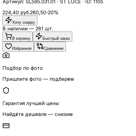
Артикул:
SL595.031.01
·
ST LUCE
· ID:
1105
224,40
руб.
280,50
-
20
%
Хочу скидку
В наличии —
281
шт.
В корзину
Быстрый заказ
Избранное
Сравнение
Подбор по фото
Пришлите фото — подберём
Гарантия лучшей цены
Найдёте дешевле — снизим