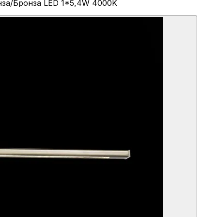
онза/Бронза LED 1*5,4W 4000K