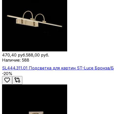
470,40
руб.
588,00
руб.
Наличие:
588
SL444.311.01 Подсветка для картин ST-Luce Бронза/
-
20
%