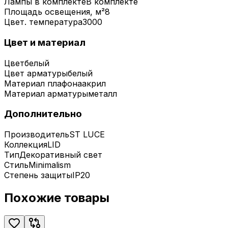
Лампы в комплекте
В комплекте
Площадь освещения, м²
8
Цвет. температура
3000
Цвет и материал
Цвет
белый
Цвет арматуры
белый
Материал плафона
акрил
Материал арматуры
металл
Дополнительно
Производитель
ST LUCE
Коллекция
LID
Тип
Декоративный свет
Стиль
Minimalism
Степень защиты
IP20
Похожие товары