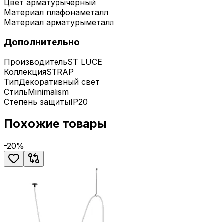
Цвет арматуры
черный
Материал плафона
металл
Материал арматуры
металл
Дополнительно
Производитель
ST LUCE
Коллекция
STRAP
Тип
Декоративный свет
Стиль
Minimalism
Степень защиты
IP20
Похожие товары
-
20
%