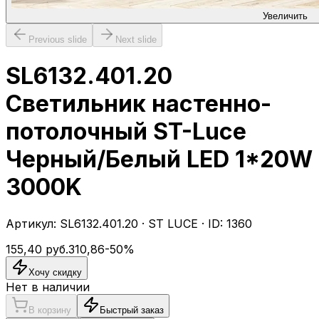
Увеличить
Previous slide
Next slide
SL6132.401.20
Светильник настенно-
потолочный ST-Luce
Черный/Белый LED 1*20W
3000K
Артикул:
SL6132.401.20
·
ST LUCE
· ID:
1360
155,40
руб.
310,86
-
50
%
Хочу скидку
Нет в наличии
В корзину
Быстрый заказ