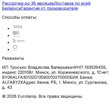
Рассрочка до 36 месяцев
Доставка по всей
Беларуси
Гарантия от производителя
Способы оплаты:
Реквизиты
ИП Тросько Владислав Валерьевич
УНП 193539459,
индекс 220108
г. Минск, ул. Корженевского, д. 1
Счет:
BY06ALFA30132D13590010270000
БИК Банка:
ALFABY2X
Адрес банка: РБ, г. Минск, ул. Сурганова,
д. 43
©
2026
Eurolamp. Все права защищены.