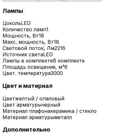
Лампы
Цоколь
LED
Количество ламп
1
Мощность, Вт
18
Макс. мощность, Вт
18
Световой поток, Лм
2216
Источник света
LED
Лампы в комплекте
В комплекте
Площадь освещения, м²
6
Цвет. температура
3000
Цвет и материал
Цвет
желтый / опаловый
Цвет арматуры
черный
Материал плафона
керамика / стекло
Материал арматуры
металл
Дополнительно