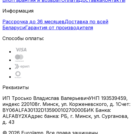
Блог
Гарантия и возврат
Оплата
Доставка
Контакты
Информация
Рассрочка до 36 месяцев
Доставка по всей
Беларуси
Гарантия от производителя
Способы оплаты:
Реквизиты
ИП Тросько Владислав Валерьевич
УНП 193539459,
индекс 220108
г. Минск, ул. Корженевского, д. 1
Счет:
BY06ALFA30132D13590010270000
БИК Банка:
ALFABY2X
Адрес банка: РБ, г. Минск, ул. Сурганова,
д. 43
©
2026
Eurolamp. Все права защищены.