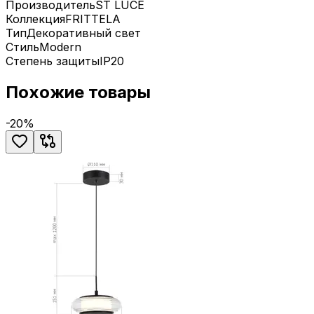
Производитель
ST LUCE
Коллекция
FRITTELA
Тип
Декоративный свет
Стиль
Modern
Степень защиты
IP20
Похожие товары
-
20
%