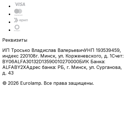
Реквизиты
ИП Тросько Владислав Валерьевич
УНП 193539459,
индекс 220108
г. Минск, ул. Корженевского, д. 1
Счет:
BY06ALFA30132D13590010270000
БИК Банка:
ALFABY2X
Адрес банка: РБ, г. Минск, ул. Сурганова,
д. 43
©
2026
Eurolamp. Все права защищены.