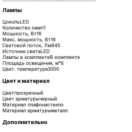
Лампы
Цоколь
LED
Количество ламп
1
Мощность, Вт
16
Макс. мощность, Вт
16
Световой поток, Лм
945
Источник света
LED
Лампы в комплекте
В комплекте
Площадь освещения, м²
6
Цвет. температура
3000
Цвет и материал
Цвет
прозрачный
Цвет арматуры
черный
Материал плафона
стекло
Материал арматуры
металл
Дополнительно