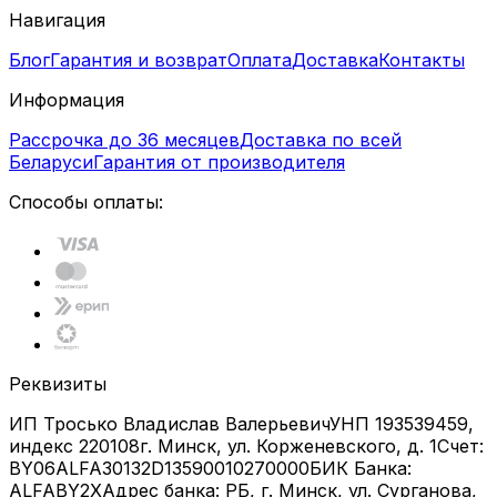
Навигация
Блог
Гарантия и возврат
Оплата
Доставка
Контакты
Информация
Рассрочка до 36 месяцев
Доставка по всей
Беларуси
Гарантия от производителя
Способы оплаты:
Реквизиты
ИП Тросько Владислав Валерьевич
УНП 193539459,
индекс 220108
г. Минск, ул. Корженевского, д. 1
Счет:
BY06ALFA30132D13590010270000
БИК Банка:
ALFABY2X
Адрес банка: РБ, г. Минск, ул. Сурганова,