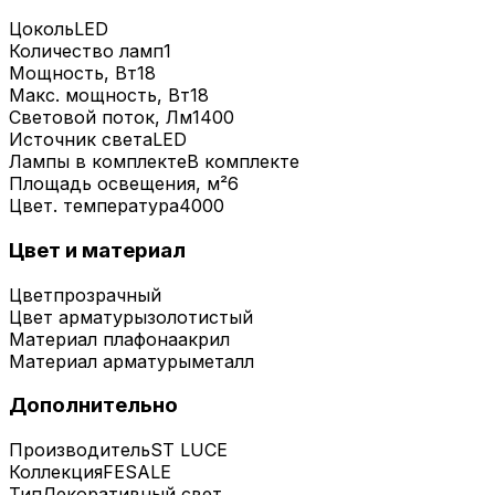
Цоколь
LED
Количество ламп
1
Мощность, Вт
18
Макс. мощность, Вт
18
Световой поток, Лм
1400
Источник света
LED
Лампы в комплекте
В комплекте
Площадь освещения, м²
6
Цвет. температура
4000
Цвет и материал
Цвет
прозрачный
Цвет арматуры
золотистый
Материал плафона
акрил
Материал арматуры
металл
Дополнительно
Производитель
ST LUCE
Коллекция
FESALE
Тип
Декоративный свет