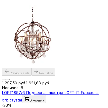
Previous slide
Next slide
1 297,50
руб.
1 621,88
руб.
Наличие:
6
LOFT1897/6 Подвесная люстра LOFT IT Foucaults
orb crystal
В корзину
-
20
%