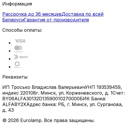
Информация
Рассрочка до 36 месяцев
Доставка по всей
Беларуси
Гарантия от производителя
Способы оплаты:
Реквизиты
ИП Тросько Владислав Валерьевич
УНП 193539459,
индекс 220108
г. Минск, ул. Корженевского, д. 1
Счет:
BY06ALFA30132D13590010270000
БИК Банка:
ALFABY2X
Адрес банка: РБ, г. Минск, ул. Сурганова,
д. 43
©
2026
Eurolamp. Все права защищены.