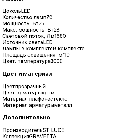
Цоколь
LED
Количество ламп
78
Мощность, Вт
35
Макс. мощность, Вт
28
Световой поток, Лм
1680
Источник света
LED
Лампы в комплекте
В комплекте
Площадь освещения, м²
10
Цвет. температура
3000
Цвет и материал
Цвет
прозрачный
Цвет арматуры
хром
Материал плафона
стекло
Материал арматуры
металл
Дополнительно
Производитель
ST LUCE
Коллекция
GRAVETTA