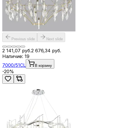
Previous slide
Next slide
2 141,07
руб.
2 676,34
руб.
Наличие:
19
7000/51CL
В корзину
-
20
%